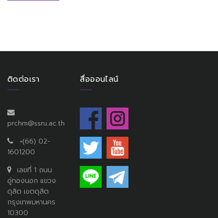
ติดต่อเรา
สื่อออนไลน์
prchm@ssru.ac.th
+(66) 02-
1601200
เลขที่ 1 ถนน
อู่ทองนอก แขวง
ดุสิต เขตดุสิต
กรุงเทพมหานคร
10300