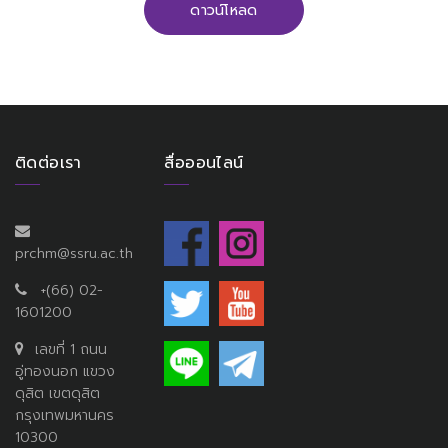
ดาวน์โหลด
ติดต่อเรา
สื่อออนไลน์
prchm@ssru.ac.th
+(66) 02-
1601200
เลขที่ 1 ถนน
อู่ทองนอก แขวง
ดุสิต เขตดุสิต
กรุงเทพมหานคร
10300