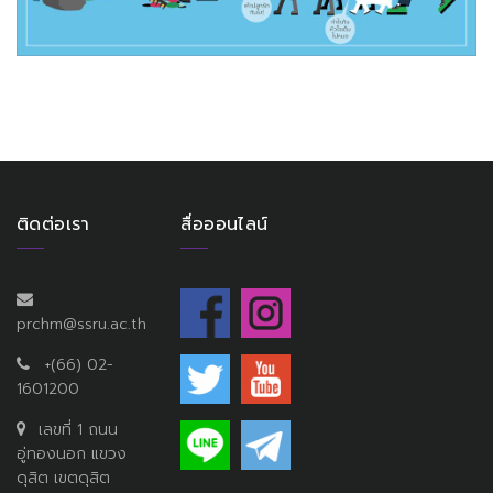
ติดต่อเรา
สื่อออนไลน์
prchm@ssru.ac.th
+(66) 02-
1601200
เลขที่ 1 ถนน
อู่ทองนอก แขวง
ดุสิต เขตดุสิต