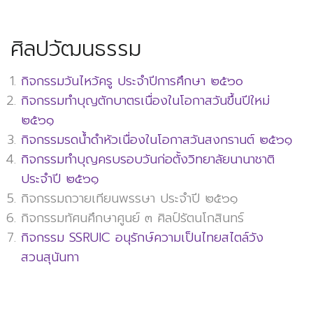
ศิลปวัฒนธรรม
กิจกรรมวันไหว้ครู ประจำปีการศึกษา ๒๕๖๐
กิจกรรมทำบุญตักบาตรเนื่องในโอกาสวันขึ้นปีใหม่
๒๕๖๑
กิจกรรมรดน้ำดำหัวเนื่องในโอกาสวันสงกรานต์ ๒๕๖๑
กิจกรรมทำบุญครบรอบวันก่อตั้งวิทยาลัยนานาชาติ
ประจำปี ๒๕๖๑
กิจกรรมถวายเทียนพรรษา ประจำปี ๒๕๖๑
กิจกรรมทัศนศึกษาศูนย์ ๓ ศิลป์รัตนโกสินทร์
กิจกรรม SSRUIC อนุรักษ์ความเป็นไทยสไตล์วัง
สวนสุนันทา