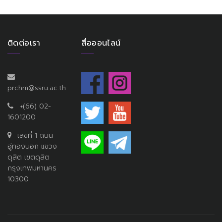
ติดต่อเรา
สื่อออนไลน์
prchm@ssru.ac.th
+(66) 02-
1601200
เลขที่ 1 ถนน
อู่ทองนอก แขวง
ดุสิต เขตดุสิต
กรุงเทพมหานคร
10300