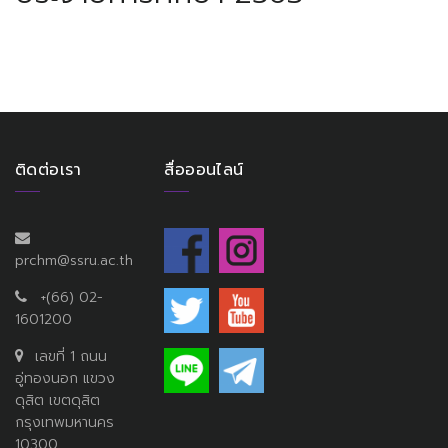
ติดต่อเรา
สื่อออนไลน์
prchm@ssru.ac.th
+(66) 02-
1601200
เลขที่ 1 ถนน
อู่ทองนอก แขวง
ดุสิต เขตดุสิต
กรุงเทพมหานคร
10300