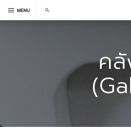
MENU
คล
(Ga