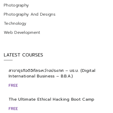
Photography
Photography And Designs
Technology
Web Development
LATEST COURSES
สาขาธุรกิจดิจิทัลระหว่างประเทศ – บธ.บ. (Digital
International Business – B.B.A.)
FREE
The Ultimate Ethical Hacking Boot Camp
FREE