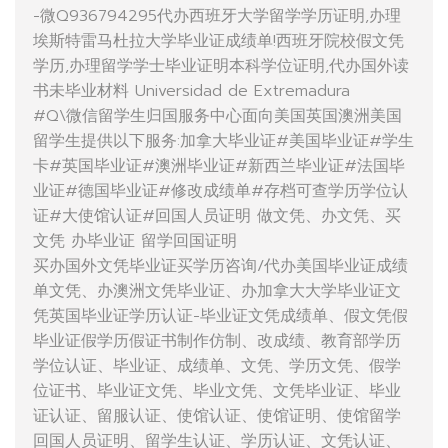
-微Q936794295代办西班牙大学留学学历证明,办理
埃斯特雷马杜拉大学毕业证成绩单!西班牙院校假文凭
学历,办理留学学士毕业证明本科学位证明,代办国外读
书未毕业材料 Universidad de Extremadura
#Q\微信留学生归国服务中心面向美国英国澳洲美国
留学生提供以下服务:加拿大毕业证#美国毕业证#学生
卡#英国毕业证#澳洲毕业证#新西兰毕业证#法国毕
业证#德国毕业证#修改成绩单#存档可查学历学位认
证#大使馆认证#回国人员证明 做文凭、办文凭、买
文凭 办毕业证 留学回国证明
买办国外文凭毕业证买学历咨询/代办美国毕业证成绩
单文凭、办澳洲文凭毕业证、办加拿大大学毕业证文
凭英国毕业证学历认证-毕业证文凭成绩单、假文凭假
毕业证假学历假证书制作仿制、改成绩、教育部学历
学位认证、毕业证、成绩单、文凭、学历文凭、假学
位证书、毕业证文凭、毕业文凭、文凭毕业证、毕业
证认证、留服认证、使馆认证、使馆证明、使馆留学
回国人员证明、留学生认证、学历认证、文凭认证、