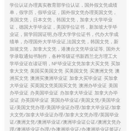
学位认证办理真实教育部学位认证，国外假文凭成绩
单，假学历，假毕业证，国外假文凭办理英国文凭，
美国文凭，日本文凭，韩国文凭，加拿大大学毕业
证，德国大学毕业证，美国学位证书，新加坡大学毕
业证，留学回国证明,办理大学学位证书，代办大学成
绩单，办理国外大学毕业证,法国文凭，韩国文凭，新
加坡文凭，加拿大文凭，港澳台文凭毕业证等, 国外大
学录取通知书制作，各种等级证书新西兰北方理工大
学毕业证在读证明，NP毕业证文凭加拿大买文凭 买加
拿大文凭 美国买美国文凭 买美国文凭 买澳洲文凭 澳
洲买文凭 澳洲买澳洲毕业证 加拿大买毕业证 买加拿
大毕业证 买英国文凭英国买文凭 澳洲办毕业证 美国
办毕业证 办美国毕业证 办加拿大毕业证 加拿大办毕
业证 办英国毕业证 英国办毕业证/美国文凭/美国毕业
证/美国文凭办理/美国毕业证办理/加拿大毕业证/加拿
大文凭/加拿大毕业证办理/加拿大文凭办理/英国毕业
证/澳洲文凭/澳洲毕业证/澳洲毕业证公证/澳洲文凭办
理/澳洲毕业证办理/办澳洲毕业证/办澳洲毕业证签证/