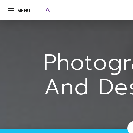
MENU
Photog
And De