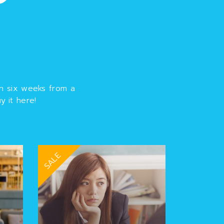
n six weeks from a
y it here!
SALE