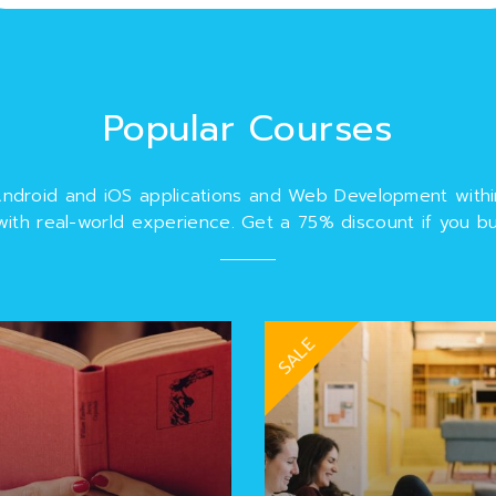
Popular Courses
Android and iOS applications and Web Development withi
ith real-world experience. Get a 75% discount if you bu
SALE