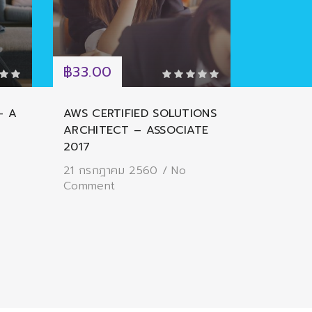
฿33.00
฿66.00
– A
AWS CERTIFIED SOLUTIONS
LEARNIN
ARCHITECT – ASSOCIATE
FOR BEG
2017
21 กรกฎ
Commen
21 กรกฎาคม 2560
/
No
Comment