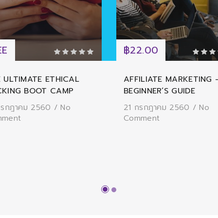
EE
฿22.00
 ULTIMATE ETHICAL
AFFILIATE MARKETING 
CKING BOOT CAMP
BEGINNER’S GUIDE
กรกฎาคม 2560
/
No
21 กรกฎาคม 2560
/
No
mment
Comment