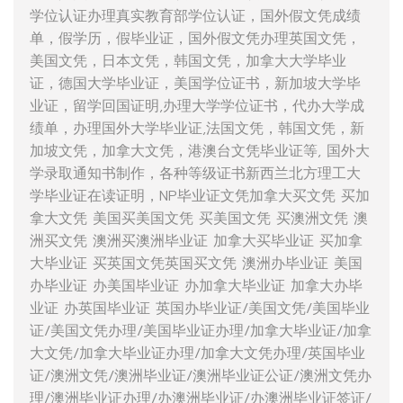
学位认证办理真实教育部学位认证，国外假文凭成绩
单，假学历，假毕业证，国外假文凭办理英国文凭，
美国文凭，日本文凭，韩国文凭，加拿大大学毕业
证，德国大学毕业证，美国学位证书，新加坡大学毕
业证，留学回国证明,办理大学学位证书，代办大学成
绩单，办理国外大学毕业证,法国文凭，韩国文凭，新
加坡文凭，加拿大文凭，港澳台文凭毕业证等, 国外大
学录取通知书制作，各种等级证书新西兰北方理工大
学毕业证在读证明，NP毕业证文凭加拿大买文凭 买加
拿大文凭 美国买美国文凭 买美国文凭 买澳洲文凭 澳
洲买文凭 澳洲买澳洲毕业证 加拿大买毕业证 买加拿
大毕业证 买英国文凭英国买文凭 澳洲办毕业证 美国
办毕业证 办美国毕业证 办加拿大毕业证 加拿大办毕
业证 办英国毕业证 英国办毕业证/美国文凭/美国毕业
证/美国文凭办理/美国毕业证办理/加拿大毕业证/加拿
大文凭/加拿大毕业证办理/加拿大文凭办理/英国毕业
证/澳洲文凭/澳洲毕业证/澳洲毕业证公证/澳洲文凭办
理/澳洲毕业证办理/办澳洲毕业证/办澳洲毕业证签证/