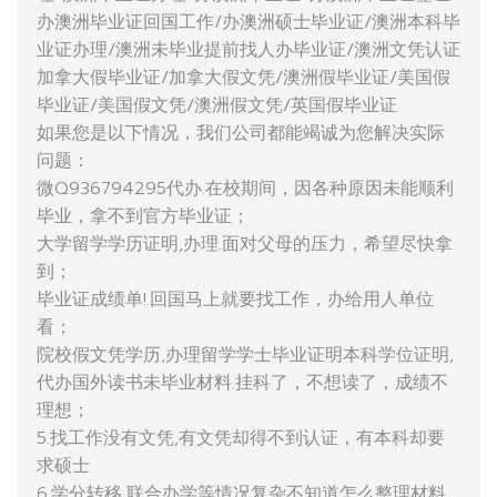
办澳洲毕业证回国工作/办澳洲硕士毕业证/澳洲本科毕
业证办理/澳洲未毕业提前找人办毕业证/澳洲文凭认证
加拿大假毕业证/加拿大假文凭/澳洲假毕业证/美国假
毕业证/美国假文凭/澳洲假文凭/英国假毕业证
如果您是以下情况，我们公司都能竭诚为您解决实际
问题：
微Q936794295代办.在校期间，因各种原因未能顺利
毕业，拿不到官方毕业证；
大学留学学历证明,办理.面对父母的压力，希望尽快拿
到；
毕业证成绩单!.回国马上就要找工作，办给用人单位
看；
院校假文凭学历,办理留学学士毕业证明本科学位证明,
代办国外读书未毕业材料.挂科了，不想读了，成绩不
理想；
5.找工作没有文凭,有文凭却得不到认证，有本科却要
求硕士
6.学分转移,联合办学等情况复杂不知道怎么整理材料