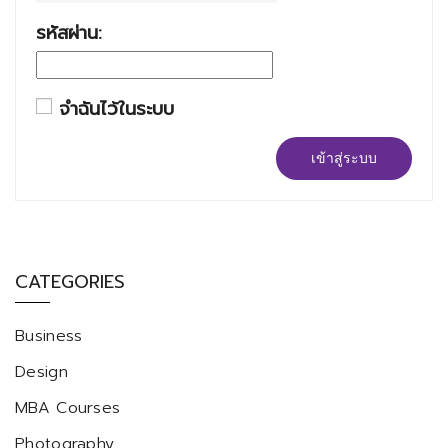
รหัสผ่าน:
จำฉันไว้ในระบบ
เข้าสู่ระบบ
CATEGORIES
Business
Design
MBA Courses
Photography