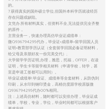
的。
7.获得真实的国外硕士学位,但国外本科学历就读经历
存在问题或缺陷。
文凭办.所有材料真实，但资料不全,无法提供完全齐整
的原件 。
主营业务一，快速办理高仿毕业证成绩单：
微Q936794295代办，毕业证+成绩单+留学回国人员
证明+教育部学历认证（全套留学回国必备证明材料，
给父母及亲朋好友一份完美交代）;
大学留学学历证明,办理，雅思，托福，OFFER，在读
证明，学生卡等留学相关材料（申请学校，转学，甚
至是申请工签都可以用到）。
毕业证成绩单!.毕业证、成绩单等全套材料，从防伪到
印刷，从水印到钢印烫金，高精仿度跟学校原版微
Q936794295代办00%相同。
注：上述高仿材料，随时都可以安排办理，毕业证成
绩单，学校，专业，学位，毕业时间都可以根据客户
要求安排。