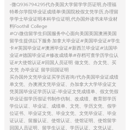
-微Q936794295代办美国大学留学学历证明,办理福
特希尔学院毕业证成绩单!美国院校假文凭学历,办理留
学学士毕业证明本科学位证明,代办国外读书未毕业材
料Foothill College
#Q\微信留学生归国服务中心面向美国英国澳洲美国
留学生提供以下服务:加拿大毕业证#美国毕业证#学生
卡#英国毕业证#澳洲毕业证#新西兰毕业证#法国毕
业证#德国毕业证#修改成绩单#存档可查学历学位认
证#大使馆认证#回国人员证明 做文凭、办文凭、买
文凭 办毕业证 留学回国证明
买办国外文凭毕业证买学历咨询/代办美国毕业证成绩
单文凭、办澳洲文凭毕业证、办加拿大大学毕业证文
凭英国毕业证学历认证-毕业证文凭成绩单、假文凭假
毕业证假学历假证书制作仿制、改成绩、教育部学历
学位认证、毕业证、成绩单、文凭、学历文凭、假学
位证书、毕业证文凭、毕业文凭、文凭毕业证、毕业
证认证、留服认证、使馆认证、使馆证明、使馆留学
回国人员证明、留学生认证、学历认证、文凭认证、