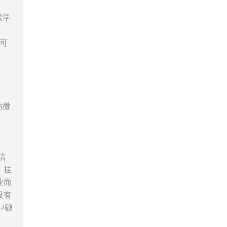
跟学
可
站微
信
、挂
业而
没有
/硕