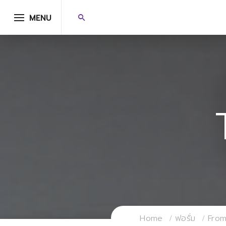
MENU
Home
ฟอรั่ม
From