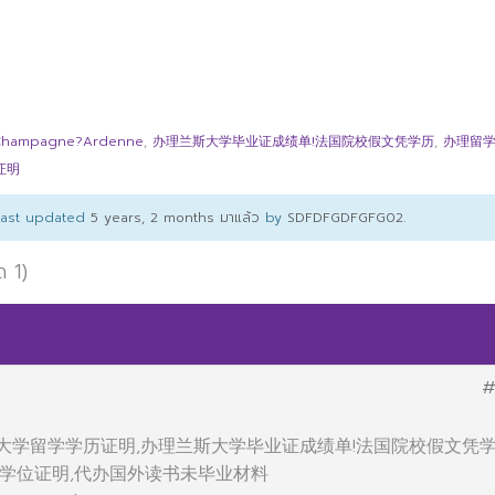
hampagne?Ardenne
,
办理兰斯大学毕业证成绩单!法国院校假文凭学历
,
办理留
证明
 last updated
5 years, 2 months มาแล้ว
by
SDFDFGDFGFG02
.
ด 1)
#
办法国大学留学学历证明,办理兰斯大学毕业证成绩单!法国院校假文凭学
学位证明,代办国外读书未毕业材料