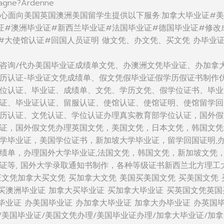
pagne?Ardenne
中心面向美国英国澳洲美国留学生提供以下服务:加拿大毕业证#
证#澳洲毕业证#新西兰毕业证#法国毕业证#德国毕业证#修改
#大使馆认证#回国人员证明 做文凭、办文凭、买文凭 办毕业证
咨询/代办美国毕业证成绩单文凭、办澳洲文凭毕业证、办加拿
历认证-毕业证文凭成绩单、假文凭假毕业证假学历假证书制作
位认证、毕业证、成绩单、文凭、学历文凭、假学位证书、毕业
证、毕业证认证、留服认证、使馆认证、使馆证明、使馆留学回
历认证、文凭认证、学位认证办理真实教育部学位认证，国外假
证，国外假文凭办理英国文凭，美国文凭，日本文凭，韩国文凭
学毕业证，美国学位证书，新加坡大学毕业证，留学回国证明,
绩单，办理国外大学毕业证,法国文凭，韩国文凭，新加坡文凭
证等, 国外大学录取通知书制作，各种等级证书新西兰北方理工
文凭加拿大买文凭 买加拿大文凭 美国买美国文凭 买美国文凭 
洲买澳洲毕业证 加拿大买毕业证 买加拿大毕业证 买英国文凭英国
毕业证 办美国毕业证 办加拿大毕业证 加拿大办毕业证 办英国
/美国毕业证/美国文凭办理/美国毕业证办理/加拿大毕业证/加