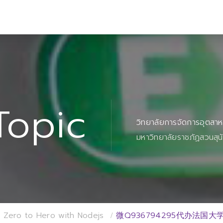
Topic
วิทยาลัยการจัดการอุตสา
มหาวิทยาลัยราชภัฏสวนสุน
 Zero to Hero with Nodejs
微Q936794295代办法国