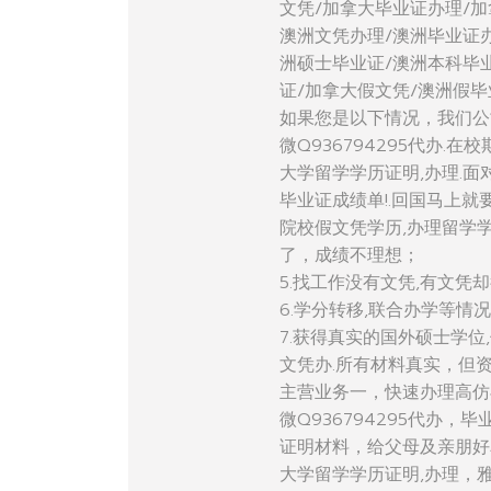
文凭/加拿大毕业证办理/加
澳洲文凭办理/澳洲毕业证
洲硕士毕业证/澳洲本科毕
证/加拿大假文凭/澳洲假毕
如果您是以下情况，我们公
微Q936794295代办
大学留学学历证明,办理.
毕业证成绩单!.回国马上
院校假文凭学历,办理留学
了，成绩不理想；
5.找工作没有文凭,有文
6.学分转移,联合办学等
7.获得真实的国外硕士学
文凭办.所有材料真实，但资
主营业务一，快速办理高仿
微Q936794295代办
证明材料，给父母及亲朋好
大学留学学历证明,办理，