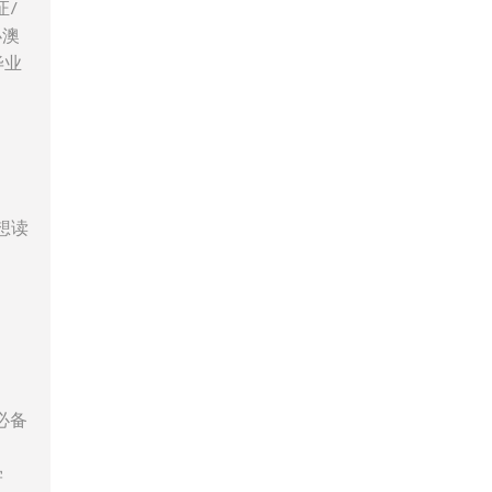
证/
办澳
毕业
想读
必备
学