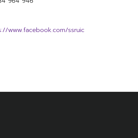
34 964 946
s://www.facebook.com/ssruic