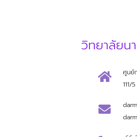
วิทยาลัยน
ศูนย
111/
darm
darm