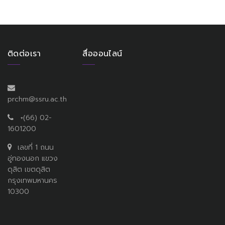
ติดต่อเรา
สื่อออนไลน์
prchm@ssru.ac.th
+(66) 02-
1601200
เลขที่ 1 ถนน
อู่ทองนอก แขวง
ดุสิต เขตดุสิต
กรุงเทพมหานคร
10300