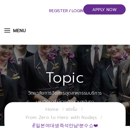
APPLY NOW
REGISTER
/
LOGIN
MENU
Topic
วิทยาลัยการจัดการอุตสาหกรรมบริการ
มหาวิทยาลัยราชภัฏสวนสุนันทา
Home
ฟอรั่ม
From Zero to Hero with Nodejs
✌일본여대생즉석만남!분수쇼❤️