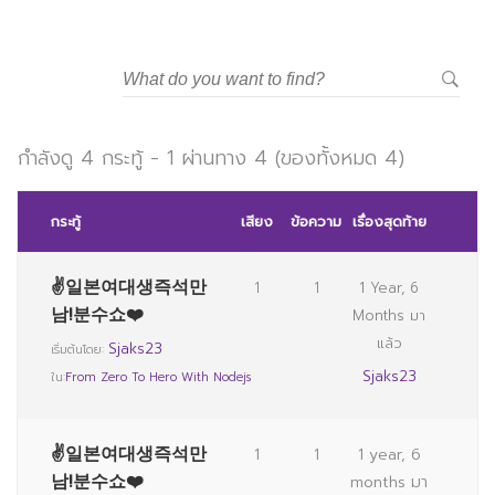
กำลังดู 4 กระทู้ - 1 ผ่านทาง 4 (ของทั้งหมด 4)
กระทู้
เสียง
ข้อความ
เรื่องสุดท้าย
✌일본여대생즉석만
1
1
1 Year, 6
남!분수쇼❤️
Months มา
แล้ว
Sjaks23
เริ่มต้นโดย:
Sjaks23
ใน:
From Zero To Hero With Nodejs
✌일본여대생즉석만
1
1
1 year, 6
남!분수쇼❤️
months มา