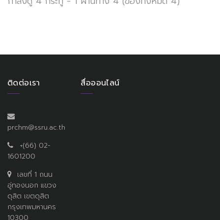
กำลังดู 4 กระทู้ - 1 ผ่านทาง 4 (ของทั้งหมด 4)
ติดต่อเรา
สื่อออนไลน์
prchm@ssru.ac.th
+(66) 02-
1601200
เลขที่ 1 ถนน
อู่ทองนอก แขวง
ดุสิต เขตดุสิต
กรุงเทพมหานคร
10300