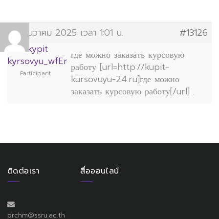
13 ธันวาคม 2025 เวลา 1:01 น.
#13126
kypit
где можно заказать курсовую
kyrsovyu_wfEr
работу [url=http://kupit-
Participant
kursovuyu-24.ru]где можно
заказать курсовую работу[/url] .
ติดต่อเรา
สื่อออนไลน์
prchm@ssru.ac.th