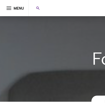
MENU
F