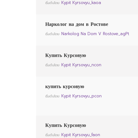
Kypit Kyrsovyu_kaoa
เริ่มต้นโดย:
Нарколог на дом в Ростове
Narkolog Na Dom V Rostove_agPt
เริ่มต้นโดย:
Купить Курсовую
Kypit Kyrsovyu_ncon
เริ่มต้นโดย:
купить курсовую
Kypit Kyrsovyu_pcon
เริ่มต้นโดย:
Купить Курсовую
Kypit Kyrsovyu_faon
เริ่มต้นโดย: