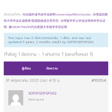
ติดป้ายกำกับ:
代办国外读书未毕业材料UniversityofWinchester
,
办理温切斯
特大学毕业证成绩单!英国院校假文凭学历
,
办理留学学士毕业证明本科学位证
明
,
微Q936794295代办英国大学留学学历证明
This topic has 0 ข้อความตอบกลับ, 1 เสียง, and was last
updated
5 years, 2 months มาแล้ว
by
SDFDFGDFGFG02
.
กำลังดู 1 ข้อความ - 1 ผ่านทาง 1 (ของทั้งหมด 1)
ผู้เขียน
ข้อความ
31 พฤษภาคม 2021 เวลา 4:13 น.
#10054
SDFDFGDFGFG02
Participant