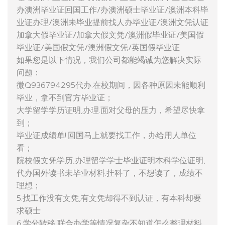
办澳洲毕业证回国工作/办澳洲硕士毕业证/澳洲本科毕
业证办理/澳洲未毕业提前找人办毕业证/澳洲文凭认证
加拿大假毕业证/加拿大假文凭/澳洲假毕业证/美国假
毕业证/美国假文凭/澳洲假文凭/英国假毕业证
如果您是以下情况，我们公司都能竭诚为您解决实际
问题：
微Q936794295代办.在校期间，因各种原因未能顺利
毕业，拿不到官方毕业证；
大学留学学历证明,办理.面对父母的压力，希望尽快拿
到；
毕业证成绩单!.回国马上就要找工作，办给用人单位
看；
院校假文凭学历,办理留学学士毕业证明本科学位证明,
代办国外读书未毕业材料.挂科了，不想读了，成绩不
理想；
5.找工作没有文凭,有文凭却得不到认证，有本科却要
求硕士
6.学分转移,联合办学等情况复杂不知道怎么整理材料