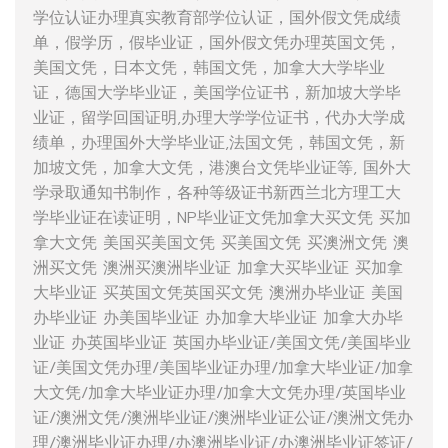
学位认证办理真实教育部学位认证，国外假文凭成绩
单，假学历，假毕业证，国外假文凭办理英国文凭，
美国文凭，日本文凭，韩国文凭，加拿大大学毕业
证，德国大学毕业证，美国学位证书，新加坡大学毕
业证，留学回国证明,办理大学学位证书，代办大学成
绩单，办理国外大学毕业证,法国文凭，韩国文凭，新
加坡文凭，加拿大文凭，港澳台文凭毕业证等, 国外大
学录取通知书制作，各种等级证书新西兰北方理工大
学毕业证在读证明，NP毕业证文凭加拿大买文凭 买加
拿大文凭 美国买美国文凭 买美国文凭 买澳洲文凭 澳
洲买文凭 澳洲买澳洲毕业证 加拿大买毕业证 买加拿
大毕业证 买英国文凭英国买文凭 澳洲办毕业证 美国
办毕业证 办美国毕业证 办加拿大毕业证 加拿大办毕
业证 办英国毕业证 英国办毕业证/美国文凭/美国毕业
证/美国文凭办理/美国毕业证办理/加拿大毕业证/加拿
大文凭/加拿大毕业证办理/加拿大文凭办理/英国毕业
证/澳洲文凭/澳洲毕业证/澳洲毕业证公证/澳洲文凭办
理/澳洲毕业证办理/办澳洲毕业证/办澳洲毕业证签证/