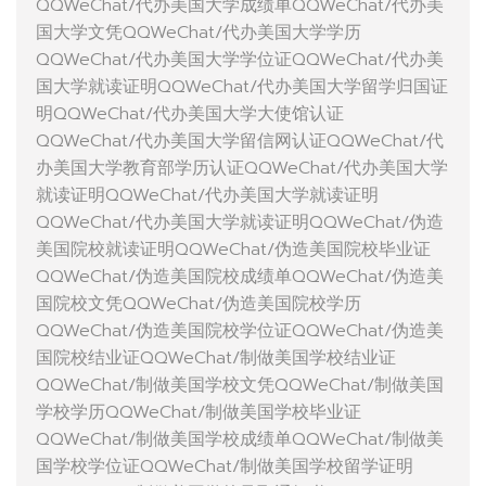
QQWeChat/代办美国大学成绩单QQWeChat/代办美
国大学文凭QQWeChat/代办美国大学学历
QQWeChat/代办美国大学学位证QQWeChat/代办美
国大学就读证明QQWeChat/代办美国大学留学归国证
明QQWeChat/代办美国大学大使馆认证
QQWeChat/代办美国大学留信网认证QQWeChat/代
办美国大学教育部学历认证QQWeChat/代办美国大学
就读证明QQWeChat/代办美国大学就读证明
QQWeChat/代办美国大学就读证明QQWeChat/伪造
美国院校就读证明QQWeChat/伪造美国院校毕业证
QQWeChat/伪造美国院校成绩单QQWeChat/伪造美
国院校文凭QQWeChat/伪造美国院校学历
QQWeChat/伪造美国院校学位证QQWeChat/伪造美
国院校结业证QQWeChat/制做美国学校结业证
QQWeChat/制做美国学校文凭QQWeChat/制做美国
学校学历QQWeChat/制做美国学校毕业证
QQWeChat/制做美国学校成绩单QQWeChat/制做美
国学校学位证QQWeChat/制做美国学校留学证明