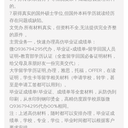
的。
7.获得真实的国外硕士学位,但国外本科学历就读经历
存在问题或缺陷。
文凭办.所有材料真实，但资料不全,无法提供完全齐整
的原件 。
主营业务一，快速办理高仿毕业证成绩单：
微Q936794295代办，毕业证+成绩单+留学回国人员
证明+教育部学历认证（全套留学回国必备证明材料，
给父母及亲朋好友一份完美交代）;
大学留学学历证明,办理，雅思，托福，OFFER，在读
证明，学生卡等留学相关材料（申请学校，转学，甚
至是申请工签都可以用到）。
毕业证成绩单!.毕业证、成绩单等全套材料，从防伪到
印刷，从水印到钢印烫金，高精仿度跟学校原版微
Q936794295代办00%相同。
注：上述高仿材料，随时都可以安排办理，毕业证成
绩单，学校，专业，学位，毕业时间都可以根据客户
要求安排。