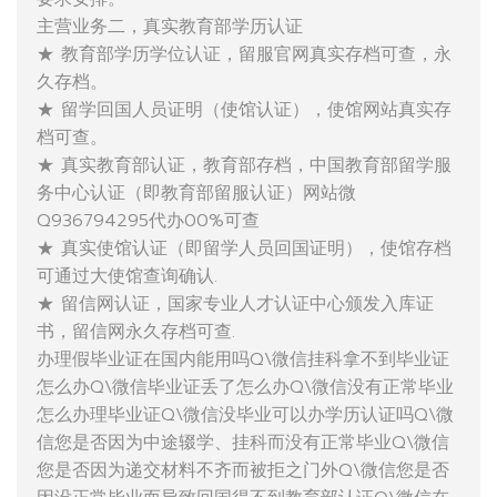
主营业务二，真实教育部学历认证
★ 教育部学历学位认证，留服官网真实存档可查，永
久存档。
★ 留学回国人员证明（使馆认证），使馆网站真实存
档可查。
★ 真实教育部认证，教育部存档，中国教育部留学服
务中心认证（即教育部留服认证）网站微
Q936794295代办00%可查
★ 真实使馆认证（即留学人员回国证明），使馆存档
可通过大使馆查询确认.
★ 留信网认证，国家专业人才认证中心颁发入库证
书，留信网永久存档可查.
办理假毕业证在国内能用吗Q\微信挂科拿不到毕业证
怎么办Q\微信毕业证丢了怎么办Q\微信没有正常毕业
怎么办理毕业证Q\微信没毕业可以办学历认证吗Q\微
信您是否因为中途辍学、挂科而没有正常毕业Q\微信
您是否因为递交材料不齐而被拒之门外Q\微信您是否