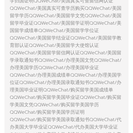
学归国证明QQWeChat/美国真实可查留信网认证
QQWeChat/美国真实可查学历购买QQWeChat/美国
留学学历QQWeChat/美国留学文凭QQWeChat/美国
留学毕业证QQWeChat/美国留学证明QQWeChat/美
国留学成绩单QQWeChat/美国留学学位证
QQWeChat/美国留学结业证QQWeChat/美国留学教
育部认证QQWeChat/美国留学大使馆认证
QQWeChat/美国留学留信网认证QQWeChat/美国留
学录取通知书QQWeChat/办理美国文凭QQWeChat/
办理美国学历QQWeChat/办理美国毕业证
QQWeChat/办理美国成绩单QQWeChat/办理美国学
位证QQWeChat/办理美国录取通知书QQWeChat/办
理美国毕业证明QQWeChat/购买留学美国成绩单
QQWeChat/购买留学美国毕业证QQWeChat/购买留
学美国文凭QQWeChat/购买留学美国学历
QQWeChat/购买留学美国学历证明
QQWeChat/购买留学美国录取通知书QQWeChat/代
办美国大学毕业证QQWeChat/代办美国大学毕业证