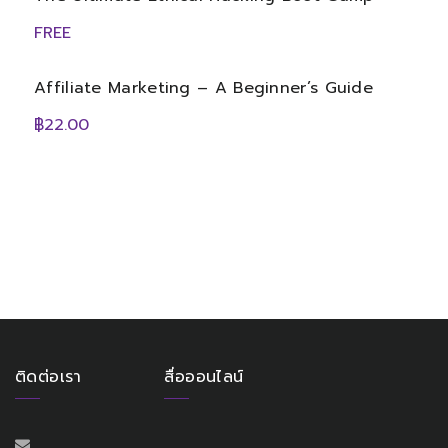
FREE
Affiliate Marketing – A Beginner’s Guide
฿22.00
ติดต่อเรา
สื่อออนไลน์