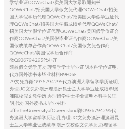
学结业证QQWeChat/卖美国大学录取通知书
QQWeChat/招美国大学假文凭代理QQWeChat/招美
国大学假学历代理QQWeChat/招美国大学假毕业证代
理QQWeChat/招美国大学假成绩单代理QQWeChat/
招美国大学假学位证代理QQWeChat/美国假学位证合
作商QQWeChat/美国假毕业证合作商QQWeChat/美
国假成绩单合作商QQWeChat/美国假文凭合作商
QQWeChat/美国假学历合作商
微Q936794295代办7F
院校假文凭学历,办理留学学士毕业证明本科学位证明,
代办国外读书未毕业材料B9F06F
79文凭办微Q936794295代办澳洲大学留学学历证明,
办理UQ文凭办澳洲理澳洲昆士兰大学毕业证成绩单!澳
洲院校假文凭学历,办理留学学士毕业证明本科学位证
明,代办国外读书未毕业材料
offieTheUniversityofQueensland微Q936794295代
办澳洲大学留学学历证明,办理UQ文凭办澳洲理澳洲昆
士兰大学毕业证成绩单!澳洲院校假文凭学历,办理留学