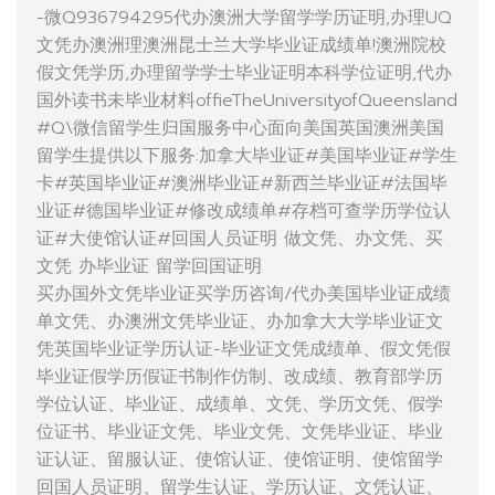
-微Q936794295代办澳洲大学留学学历证明,办理UQ
文凭办澳洲理澳洲昆士兰大学毕业证成绩单!澳洲院校
假文凭学历,办理留学学士毕业证明本科学位证明,代办
国外读书未毕业材料offieTheUniversityofQueensland
#Q\微信留学生归国服务中心面向美国英国澳洲美国
留学生提供以下服务:加拿大毕业证#美国毕业证#学生
卡#英国毕业证#澳洲毕业证#新西兰毕业证#法国毕
业证#德国毕业证#修改成绩单#存档可查学历学位认
证#大使馆认证#回国人员证明 做文凭、办文凭、买
文凭 办毕业证 留学回国证明
买办国外文凭毕业证买学历咨询/代办美国毕业证成绩
单文凭、办澳洲文凭毕业证、办加拿大大学毕业证文
凭英国毕业证学历认证-毕业证文凭成绩单、假文凭假
毕业证假学历假证书制作仿制、改成绩、教育部学历
学位认证、毕业证、成绩单、文凭、学历文凭、假学
位证书、毕业证文凭、毕业文凭、文凭毕业证、毕业
证认证、留服认证、使馆认证、使馆证明、使馆留学
回国人员证明、留学生认证、学历认证、文凭认证、