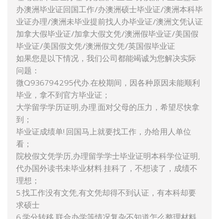
办澳洲毕业证回国工作/办澳洲硕士毕业证/澳洲本科毕
业证办理/澳洲未毕业提前找人办毕业证/澳洲文凭认证
加拿大假毕业证/加拿大假文凭/澳洲假毕业证/美国假
毕业证/美国假文凭/澳洲假文凭/英国假毕业证
如果您是以下情况，我们公司都能竭诚为您解决实际
问题：
微Q936794295代办.在校期间，因各种原因未能顺利
毕业，拿不到官方毕业证；
大学留学学历证明,办理.面对父母的压力，希望尽快拿
到；
毕业证成绩单!.回国马上就要找工作，办给用人单位
看；
院校假文凭学历,办理留学学士毕业证明本科学位证明,
代办国外读书未毕业材料.挂科了，不想读了，成绩不
理想；
5.找工作没有文凭,有文凭却得不到认证，有本科却要
求硕士
6.学分转移,联合办学等情况复杂不知道怎么整理材料