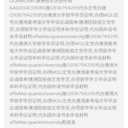
QQWeChat/澳洲假学历合作商
6AD00AC050FA微Q936794295代办文凭办微
Q936794295代办澳洲大学留学学历证明,办理MQU文
凭办澳洲麦考瑞大学毕业证成绩单!澳洲院校假文凭学
历,办理留学学士毕业证明本科学位证明,代办国外读书
未毕业材料offieMacquarieUniversity微Q936794295
代办澳洲大学留学学历证明,办理MQU文凭办澳洲麦考
瑞大学毕业证成绩单!澳洲院校假文凭学历,办理留学学
士毕业证明本科学位证明,代办国外读书未毕业材料
offieMacquarieUniversity微Q936794295代办澳洲大
学留学学历证明,办理MQU文凭办澳洲麦考瑞大学毕业
证成绩单!澳洲院校假文凭学历,办理留学学士毕业证明
本科学位证明,代办国外读书未毕业材料
offieMacquarieUniversity微Q936794295代办澳洲大
学留学学历证明,办理MQU文凭办澳洲麦考瑞大学毕业
证成绩单!澳洲院校假文凭学历,办理留学学士毕业证明
本科学位证明,代办国外读书未毕业材料
offieMacquarieUniversity勤发发