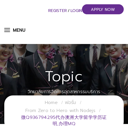
APPLY NOW
REGISTER
/
LOGIN
MENU
Topic
วิทยาลัยการจัดการอุตสาหกรรมบริการ
มหาวิทยาลัยราชภัฏสวนสุนันทา
Home
ฟอรั่ม
From Zero to Hero with Nodejs
微Q936794295代办澳洲大学留学学历证
明,办理MQ