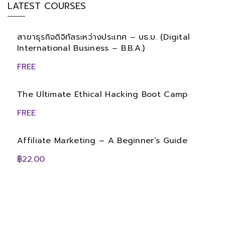
LATEST COURSES
สาขาธุรกิจดิจิทัลระหว่างประเทศ – บธ.บ. (Digital
International Business – B.B.A.)
FREE
The Ultimate Ethical Hacking Boot Camp
FREE
Affiliate Marketing – A Beginner’s Guide
฿22.00