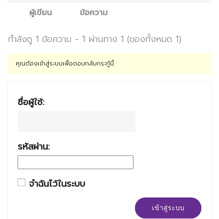
ผู้เขียน
ข้อความ
กำลังดู 1 ข้อความ - 1 ผ่านทาง 1 (ของทั้งหมด 1)
คุณต้องเข้าสู่ระบบเพื่อตอบกลับกระทู้นี้
ชื่อผู้ใช้:
รหัสผ่าน:
จำฉันไว้ในระบบ
เข้าสู่ระบบ