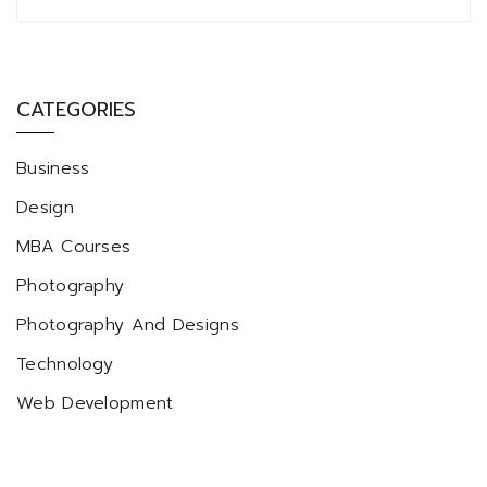
CATEGORIES
Business
Design
MBA Courses
Photography
Photography And Designs
Technology
Web Development