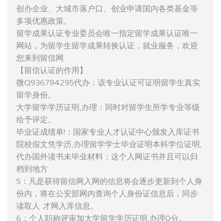
创办企业、大城市落户口、创业申请国内各类基金等
多项优惠政策。
留学成果认证专业委员会唯一指定留学成果认证唯一
网站，为留学生留学成果转换认证，就业服务，欢迎
您来到留信网
【留信认证的作用】
微Q936794295代办：该专业认证可证明留学生真实
留学身份。
大学留学学历证明,办理：同时对留学生所学专业等级
给予评定。
毕业证成绩单!：国家专业人才认证中心颁发入库证书
院校假文凭学历,办理留学学士毕业证明本科学位证明,
代办国外读书未毕业材料：这个入网证书并且可以归
档到地方
5：凡是获得留信网入网的信息将会逐步更新到个人身
份内，将在公安部网内查询个人身份证信息后，同步
读取人 才网入库信息。
6：个人职称评审加大学留学学历证明,办理0分。