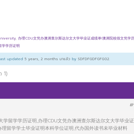
versity
,
办理CDU文凭办澳洲查尔斯达尔文大学毕业证成绩单!澳洲院校假文凭学
学留学学历证明
 last updated
5 years, 2 months มาแล้ว
by
SDFDFGDFGFG02
.
ด 1)
#
办澳洲大学留学学历证明,办理CDU文凭办澳洲查尔斯达尔文大学毕业
,办理留学学士毕业证明本科学位证明,代办国外读书未毕业材料