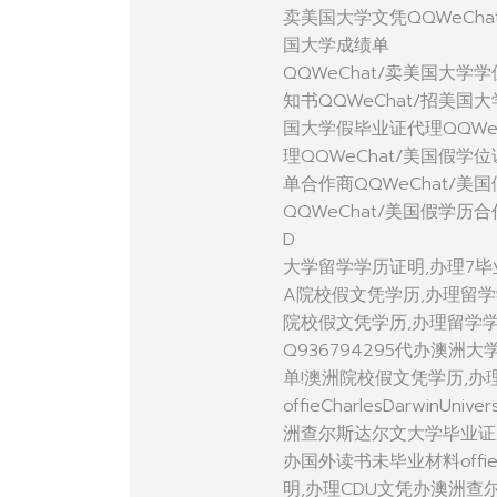
卖美国大学文凭QQWeCha
国大学成绩单
QQWeChat/卖美国大学
知书QQWeChat/招美国
国大学假毕业证代理QQWe
理QQWeChat/美国假学
单合作商QQWeChat/美
QQWeChat/美国假学历
D
大学留学学历证明,办理7毕业
A院校假文凭学历,办理留
院校假文凭学历,办理留学
Q936794295代办澳
单!澳洲院校假文凭学历,
offieCharlesDarwi
洲查尔斯达尔文大学毕业证
办国外读书未毕业材料offieCh
明,办理CDU文凭办澳洲查