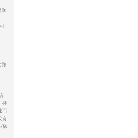
跟学
可
站微
信
、挂
业而
没有
/硕