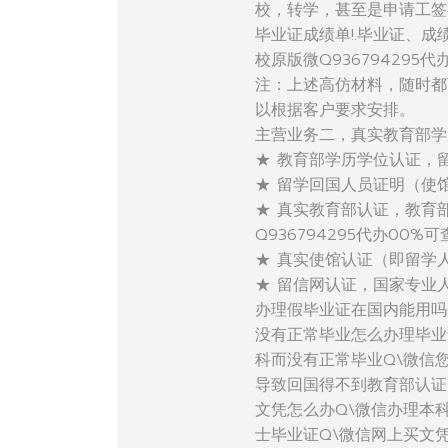
校，转学，甚至是申请工签
毕业证成绩单!.毕业证、
校原版微Q936794295代
注：上述高仿材料，随时都
以根据客户要求安排。
主营业务二，真实教育部学
★ 教育部学历学位认证，
★ 留学回国人员证明（使
★ 真实教育部认证，教育
Q936794295代办00%可
★ 真实使馆认证（即留学
★ 留信网认证，国家专业
办理假毕业证在国内能用吗
没有正常毕业怎么办理毕业
科而没有正常毕业Q\微信
导致回国得不到教育部认证
文凭怎么办Q\微信办理本科
士毕业证Q\微信网上买文