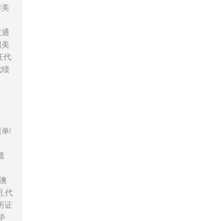
卖美
取通
招美
证代
成绩
单!
绩
办澳
,代
学历证
毕