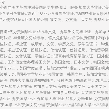
ity
中心面向美国英国澳洲美国留学生提供以下服务:加拿大毕业证#
证#澳洲毕业证#新西兰毕业证#法国毕业证#德国毕业证#修改
#大使馆认证#回国人员证明 做文凭、办文凭、买文凭 办毕业证
咨询/代办美国毕业证成绩单文凭、办澳洲文凭毕业证、办加拿
历认证-毕业证文凭成绩单、假文凭假毕业证假学历假证书制作
位认证、毕业证、成绩单、文凭、学历文凭、假学位证书、毕业
证、毕业证认证、留服认证、使馆认证、使馆证明、使馆留学回
历认证、文凭认证、学位认证办理真实教育部学位认证，国外假
证，国外假文凭办理英国文凭，美国文凭，日本文凭，韩国文凭
学毕业证，美国学位证书，新加坡大学毕业证，留学回国证明,
绩单，办理国外大学毕业证,法国文凭，韩国文凭，新加坡文凭
证等, 国外大学录取通知书制作，各种等级证书新西兰北方理工
文凭加拿大买文凭 买加拿大文凭 美国买美国文凭 买美国文凭 
洲买澳洲毕业证 加拿大买毕业证 买加拿大毕业证 买英国文凭英国
毕业证 办美国毕业证 办加拿大毕业证 加拿大办毕业证 办英国
/美国毕业证/美国文凭办理/美国毕业证办理/加拿大毕业证/加