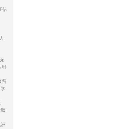
证信
人
无
性用
查留
留学
证
录取
澳洲