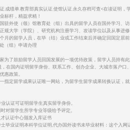
证.成绩单.教育部真实认证.使馆认证.永久存档可查<在读证明，
业标杆，精益求精！
国驻外使（领）馆教育处（组）出具的留学人员在国外学习、访
正规大学（学院）、研究机构注册学习、攻读学位以及从事进修
个月的留学人员，在毕（结）业或工作结束后并确定回国定居前
处（组）申请办理
家为了鼓励留学人员回国发展的一项优待政策，留学人员持有此
税，在国内证明留学身份、联系工作、创办企业、大城市落户口
优惠政策。
一指定留学成果认证唯一网站，为留学生留学成果转换认证，就
：该专业认证可证明留学生真实留学身份。
同时对留学生所学专业等级给予评定。
人才认证中心颁发入库证书
学士毕业证明本科学位证明,代办国外读书未毕业材料：这个入网