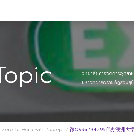
Topic
วิทยาลัยการจัดการอุตสา
มหาวิทยาลัยราชภัฏสวนสุน
 Zero to Hero with Nodejs
微Q936794295代办澳洲