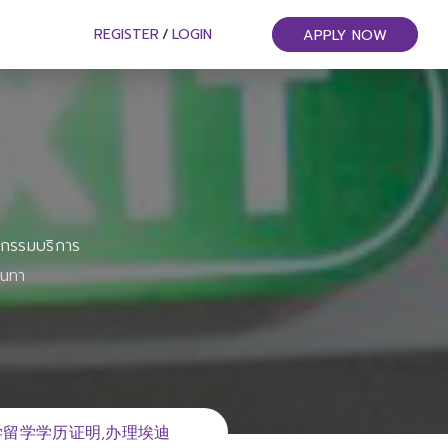
REGISTER
/
LOGIN
APPLY NOW
หกรรมบริการ
ันทา
大学留学学历证明,办理埃迪