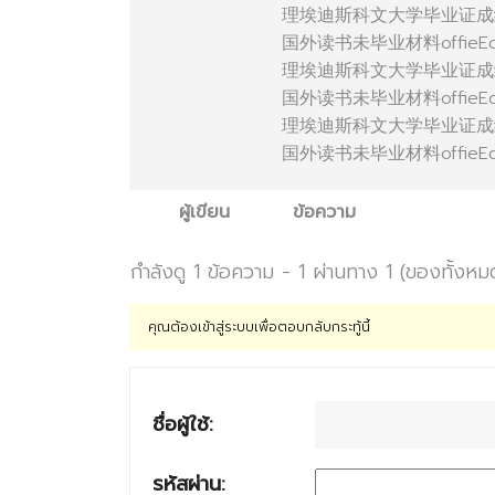
理埃迪斯科文大学毕业证成
国外读书未毕业材料offieEdi
理埃迪斯科文大学毕业证成
国外读书未毕业材料offieEdi
理埃迪斯科文大学毕业证成
国外读书未毕业材料offieEdit
ผู้เขียน
ข้อความ
กำลังดู 1 ข้อความ - 1 ผ่านทาง 1 (ของทั้งหม
คุณต้องเข้าสู่ระบบเพื่อตอบกลับกระทู้นี้
ชื่อผู้ใช้:
รหัสผ่าน: