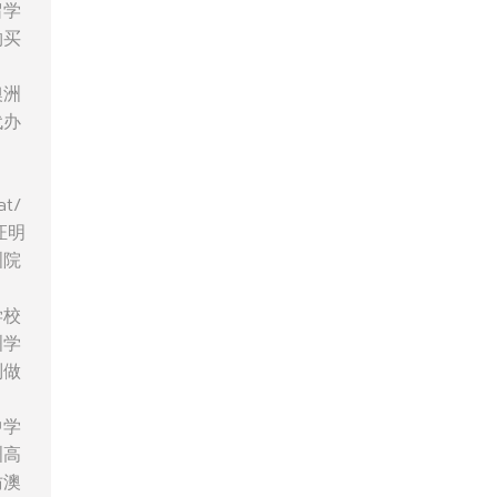
留学
购买
澳洲
代办
t/
证明
洲院
学校
洲学
制做
中学
洲高
仿澳