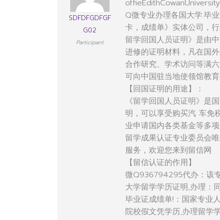
offieEdithCowanUniversity
Q微专业办理各国大学.毕业
SDFDFGDFGF
卡，成绩单》实体公司，行
G02
留学回国人员证明》是由中
Participant
进修的证明材料，凡在国外
合作研究、学术访问等满六
可向中国驻当地使领馆教育
【回国证明的用途】：
《留学回国人员证明》是国
明，可以享受购买汽 车免
业申请国内各类基金等多项
留学成果认证专业委员会唯
服务，欢迎您来到留信网
【留信认证的作用】
微Q936794295代办
大学留学学历证明,办理：
毕业证成绩单!：国家专业
院校假文凭学历,办理留学