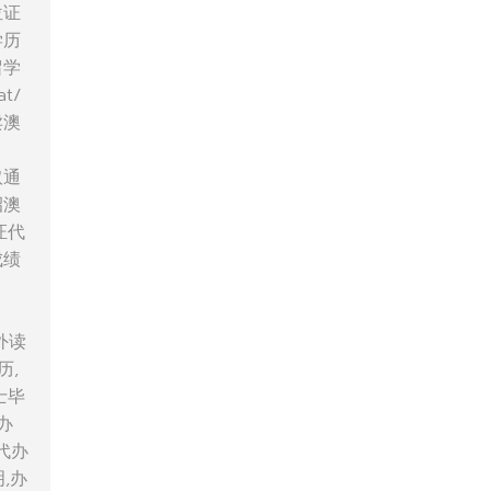
位证
学历
留学
t/
卖澳
取通
招澳
证代
成绩
外读
历,
士毕
办
代办
明,办