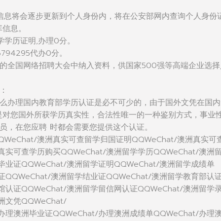
信息将会逐步更新到个人身份内，将在公安部网内查询个人身份
库信息。
学学历证明,办理0分。
794295代办0分。
的全国网络招聘大会中纳入资料，供国家500强等高端企业选择
：
么办理国内教育部学历认证是必不可少的，由于国外文凭在国内
是对您国外所获学历真实性，合法性唯一的一种鉴别方式，事业
员，在您应聘 时都会需要您提供这个认证。
WeChat/澳洲真实可查留学归国证明QQWeChat/澳洲真实可
洲真实可查学历购买QQWeChat/澳洲留学学历QQWeChat/澳洲
毕业证QQWeChat/澳洲留学证明QQWeChat/澳洲留学成绩单
位证QQWeChat/澳洲留学结业证QQWeChat/澳洲留学教育部认
使馆认证QQWeChat/澳洲留学留信网认证QQWeChat/澳洲留学
洲文凭QQWeChat/
/办理澳洲毕业证QQWeChat/办理澳洲成绩单QQWeChat/办理