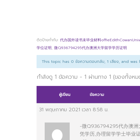
ติดป้ายกำกับ:
代办国外读书未毕业材料offieEdithCowanUnive
学位证明
,
微Q936794295代办澳洲大学留学学历证明
This topic has 0 ข้อความตอบกลับ, 1 เสียง, and was
กำลังดู 1 ข้อความ - 1 ผ่านทาง 1 (ของทั้งหม
ผู้เขียน
ข้อความ
31 พฤษภาคม 2021 เวลา 8:58 น.
-微Q936794295代
凭学历,办理留学学士毕业