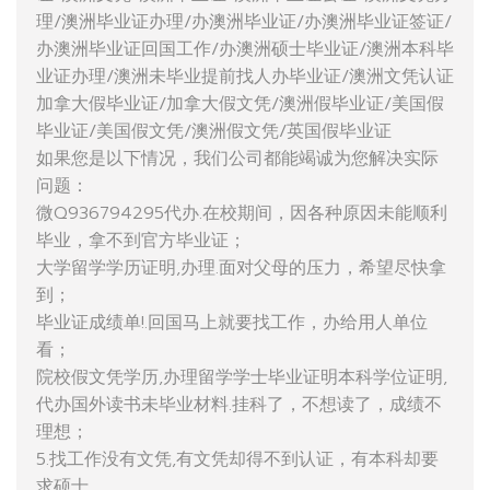
理/澳洲毕业证办理/办澳洲毕业证/办澳洲毕业证签证/
办澳洲毕业证回国工作/办澳洲硕士毕业证/澳洲本科毕
业证办理/澳洲未毕业提前找人办毕业证/澳洲文凭认证
加拿大假毕业证/加拿大假文凭/澳洲假毕业证/美国假
毕业证/美国假文凭/澳洲假文凭/英国假毕业证
如果您是以下情况，我们公司都能竭诚为您解决实际
问题：
微Q936794295代办.在校期间，因各种原因未能顺利
毕业，拿不到官方毕业证；
大学留学学历证明,办理.面对父母的压力，希望尽快拿
到；
毕业证成绩单!.回国马上就要找工作，办给用人单位
看；
院校假文凭学历,办理留学学士毕业证明本科学位证明,
代办国外读书未毕业材料.挂科了，不想读了，成绩不
理想；
5.找工作没有文凭,有文凭却得不到认证，有本科却要
求硕士