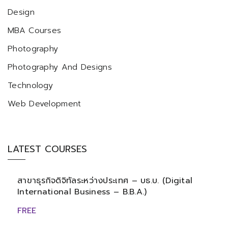
Design
MBA Courses
Photography
Photography And Designs
Technology
Web Development
LATEST COURSES
สาขาธุรกิจดิจิทัลระหว่างประเทศ – บธ.บ. (Digital
International Business – B.B.A.)
FREE