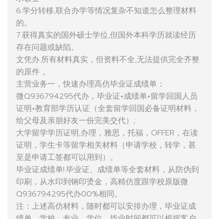
6.学分转移,联合办学等情况复杂不知道怎么整理材料
的。
7.获得真实的国外硕士学位,但国外本科学历就读经历
存在问题或缺陷。
文凭办.所有材料真实，但资料不全,无法提供完全齐整
的原件 。
主营业务一，快速办理高仿毕业证成绩单：
微Q936794295代办，毕业证+成绩单+留学回国人员
证明+教育部学历认证（全套留学回国必备证明材料，
给父母及亲朋好友一份完美交代）;
大学留学学历证明,办理，雅思，托福，OFFER，在读
证明，学生卡等留学相关材料（申请学校，转学，甚
至是申请工签都可以用到）。
毕业证成绩单!.毕业证、成绩单等全套材料，从防伪到
印刷，从水印到钢印烫金，高精仿度跟学校原版微
Q936794295代办00%相同。
注：上述高仿材料，随时都可以安排办理，毕业证成
绩单，学校，专业，学位，毕业时间都可以根据客户