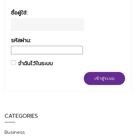
ชื่อผู้ใช้:
รหัสผ่าน:
จำฉันไว้ในระบบ
เข้าสู่ระบบ
CATEGORIES
Business