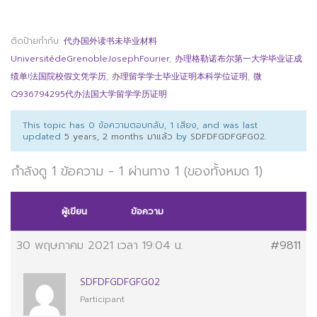
ติดป้ายกำกับ:
代办国外读书未毕业材料
UniversitédeGrenobleJosephFourier
,
办理格勒诺布尔第一大学毕业证成
绩单!法国院校假文凭学历
,
办理留学学士毕业证明本科学位证明
,
微
Q936794295代办法国大学留学学历证明
This topic has 0 ข้อความตอบกลับ, 1 เสียง, and was last
updated
5 years, 2 months มาแล้ว
by
SDFDFGDFGFG02
.
กำลังดู 1 ข้อความ - 1 ผ่านทาง 1 (ของทั้งหมด 1)
ผู้เขียน
ข้อความ
30 พฤษภาคม 2021 เวลา 19:04 น.
#9811
SDFDFGDFGFG02
Participant