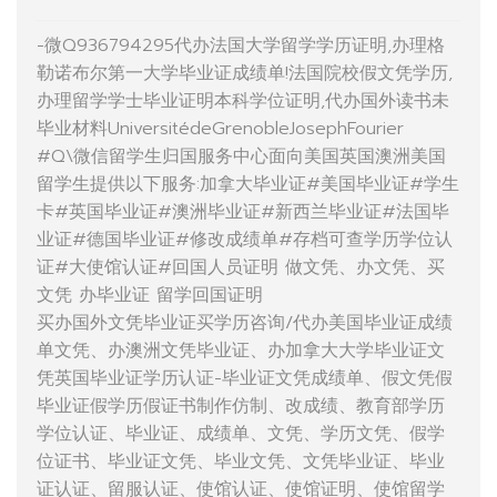
-微Q936794295代办法国大学留学学历证明,办理格
勒诺布尔第一大学毕业证成绩单!法国院校假文凭学历,
办理留学学士毕业证明本科学位证明,代办国外读书未
毕业材料UniversitédeGrenobleJosephFourier
#Q\微信留学生归国服务中心面向美国英国澳洲美国
留学生提供以下服务:加拿大毕业证#美国毕业证#学生
卡#英国毕业证#澳洲毕业证#新西兰毕业证#法国毕
业证#德国毕业证#修改成绩单#存档可查学历学位认
证#大使馆认证#回国人员证明 做文凭、办文凭、买
文凭 办毕业证 留学回国证明
买办国外文凭毕业证买学历咨询/代办美国毕业证成绩
单文凭、办澳洲文凭毕业证、办加拿大大学毕业证文
凭英国毕业证学历认证-毕业证文凭成绩单、假文凭假
毕业证假学历假证书制作仿制、改成绩、教育部学历
学位认证、毕业证、成绩单、文凭、学历文凭、假学
位证书、毕业证文凭、毕业文凭、文凭毕业证、毕业
证认证、留服认证、使馆认证、使馆证明、使馆留学