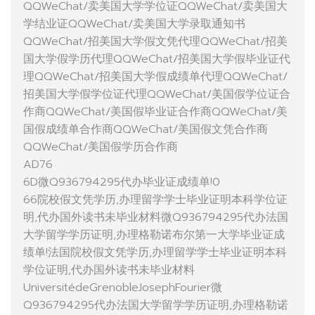
QQWeChat/卖美国大学学位证QQWeChat/卖美国大
学结业证QQWeChat/卖美国大学录取通知书
QQWeChat/招美国大学假文凭代理QQWeChat/招美
国大学假学历代理QQWeChat/招美国大学假毕业证代
理QQWeChat/招美国大学假成绩单代理QQWeChat/
招美国大学假学位证代理QQWeChat/美国假学位证合
作商QQWeChat/美国假毕业证合作商QQWeChat/美
国假成绩单合作商QQWeChat/美国假文凭合作商
QQWeChat/美国假学历合作商
AD76
6D微Q936794295代办毕业证成绩单!0
66院校假文凭学历,办理留学学士毕业证明本科学位证
明,代办国外读书未毕业材料微Q936794295代办法国
大学留学学历证明,办理格勒诺布尔第一大学毕业证成
绩单!法国院校假文凭学历,办理留学学士毕业证明本科
学位证明,代办国外读书未毕业材料
UniversitédeGrenobleJosephFourier微
Q936794295代办法国大学留学学历证明,办理格勒诺