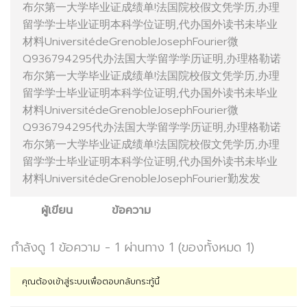
布尔第一大学毕业证成绩单!法国院校假文凭学历,办理
留学学士毕业证明本科学位证明,代办国外读书未毕业
材料UniversitédeGrenobleJosephFourier微
Q936794295代办法国大学留学学历证明,办理格勒诺
布尔第一大学毕业证成绩单!法国院校假文凭学历,办理
留学学士毕业证明本科学位证明,代办国外读书未毕业
材料UniversitédeGrenobleJosephFourier微
Q936794295代办法国大学留学学历证明,办理格勒诺
布尔第一大学毕业证成绩单!法国院校假文凭学历,办理
留学学士毕业证明本科学位证明,代办国外读书未毕业
材料UniversitédeGrenobleJosephFourier勤发发
ผู้เขียน
ข้อความ
กำลังดู 1 ข้อความ - 1 ผ่านทาง 1 (ของทั้งหมด 1)
คุณต้องเข้าสู่ระบบเพื่อตอบกลับกระทู้นี้