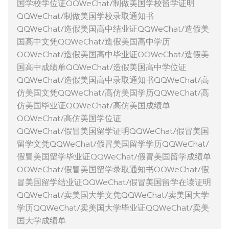
国学校学位证QQWeChat/制做美国学校留学证明
QQWeChat/制做美国学校录取通知书
QQWeChat/造假美国高中结业证QQWeChat/造假美
国高中文凭QQWeChat/造假美国高中学历
QQWeChat/造假美国高中毕业证QQWeChat/造假美
国高中成绩单QQWeChat/造假美国高中学位证
QQWeChat/造假美国高中录取通知书QQWeChat/高
仿美国文凭QQWeChat/高仿美国学历QQWeChat/高
仿美国毕业证QQWeChat/高仿美国成绩单
QQWeChat/高仿美国学位证
QQWeChat/假冒美国留学证明QQWeChat/假冒美国
留学文凭QQWeChat/假冒美国留学学历QQWeChat/
假冒美国留学毕业证QQWeChat/假冒美国留学成绩单
QQWeChat/假冒美国留学录取通知书QQWeChat/假
冒美国留学结业证QQWeChat/假冒美国留学在读证明
QQWeChat/卖美国大学文凭QQWeChat/卖美国大学
学历QQWeChat/卖美国大学毕业证QQWeChat/卖美
国大学成绩单