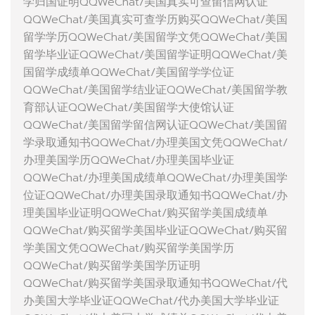
学归国证明QQWeChat/美国真实可查留信网认证
QQWeChat/美国真实可查学历购买QQWeChat/美国
留学学历QQWeChat/美国留学文凭QQWeChat/美国
留学毕业证QQWeChat/美国留学证明QQWeChat/美
国留学成绩单QQWeChat/美国留学学位证
QQWeChat/美国留学结业证QQWeChat/美国留学教
育部认证QQWeChat/美国留学大使馆认证
QQWeChat/美国留学留信网认证QQWeChat/美国留
学录取通知书QQWeChat/办理美国文凭QQWeChat/
办理美国学历QQWeChat/办理美国毕业证
QQWeChat/办理美国成绩单QQWeChat/办理美国学
位证QQWeChat/办理美国录取通知书QQWeChat/办
理美国毕业证明QQWeChat/购买留学美国成绩单
QQWeChat/购买留学美国毕业证QQWeChat/购买留
学美国文凭QQWeChat/购买留学美国学历
QQWeChat/购买留学美国学历证明
QQWeChat/购买留学美国录取通知书QQWeChat/代
办美国大学毕业证QQWeChat/代办美国大学毕业证