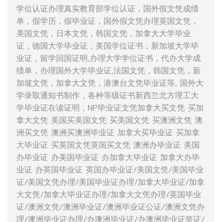
学位认证办理真实教育部学位认证，国外假文凭成绩
单，假学历，假毕业证，国外假文凭办理英国文凭，
美国文凭，日本文凭，韩国文凭，加拿大大学毕业
证，德国大学毕业证，美国学位证书，新加坡大学毕
业证，留学回国证明,办理大学学位证书，代办大学成
绩单，办理国外大学毕业证,法国文凭，韩国文凭，新
加坡文凭，加拿大文凭，港澳台文凭毕业证等, 国外大
学录取通知书制作，各种等级证书新西兰北方理工大
学毕业证在读证明，NP毕业证文凭加拿大买文凭 买加
拿大文凭 美国买美国文凭 买美国文凭 买澳洲文凭 澳
洲买文凭 澳洲买澳洲毕业证 加拿大买毕业证 买加拿
大毕业证 买英国文凭英国买文凭 澳洲办毕业证 美国
办毕业证 办美国毕业证 办加拿大毕业证 加拿大办毕
业证 办英国毕业证 英国办毕业证/美国文凭/美国毕业
证/美国文凭办理/美国毕业证办理/加拿大毕业证/加拿
大文凭/加拿大毕业证办理/加拿大文凭办理/英国毕业
证/澳洲文凭/澳洲毕业证/澳洲毕业证公证/澳洲文凭办
理/澳洲毕业证办理/办澳洲毕业证/办澳洲毕业证签证/