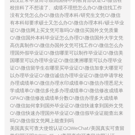
因没正常毕业而导致回国得不到教育部认证Q\微信在
校挂科了不想读了、成绩不理想怎么办Q\微信找工作
没有文凭怎么办Q\微信办理本科/研究生文凭Q\微信
有本科却要求硕士又怎么办Q\微信办理本科/硕士毕业
证Q\微信网上买文凭可靠吗Q\微信买国外文凭质量
Q\微信国外本科毕业证怎么办理Q\微信国外大学文凭
高仿真制作Q\微信办国外文凭可找工作Q\微信怎么办
理国外假毕业证Q\微信哪里可以制作毕业证Q\微信美
国哪里可以办理毕业证Q\微信澳洲哪里可以办理毕业
证Q\微信留学生在哪里买毕业证Q\微信加拿大哪里可
以办理毕业证Q\微信诚信办理毕业证Q\微信申请学校
办理成绩单Q\微信办理水印成绩单Q\微信办理悉尼大
学成绩单Q\微信多伦多办理成绩单Q\微信修改成绩单
GPAQ\微信修改成绩单分数Q\微信办理多大成绩单
Q\微信如何拿到国外毕业证Q\微信快速拿到国外文凭
Q\微信快速办理国外毕业证Q\微信假毕业证能查出来
吗Q\微信假文凭网上能查到吗
美国真实可查大使馆认证QQWeChat/美国真实可查留