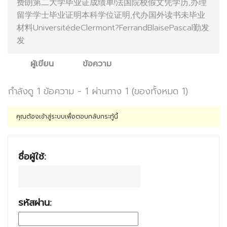
费朗第二大学毕业证成绩单!法国院校假文凭学历,办理
留学学士毕业证明本科学位证明,代办国外读书未毕业
材料UniversitédeClermont?FerrandBlaisePascal勤发
发
ผู้เขียน
ข้อความ
กำลังดู 1 ข้อความ - 1 ผ่านทาง 1 (ของทั้งหมด 1)
คุณต้องเข้าสู่ระบบเพื่อตอบกลับกระทู้นี้
ชื่อผู้ใช้:
รหัสผ่าน: