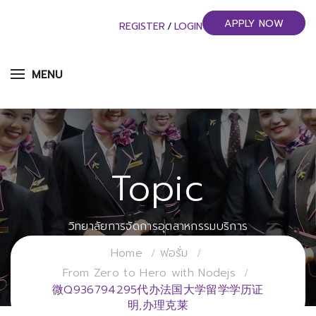
APPLY NOW
REGISTER
/
LOGIN
MENU
Topic
วิทยาลัยการจัดการอุตสาหกรรมบริการ
มหาวิทยาลัยราชภัฏสวนสุนันทา
Home
ฟอรั่ม
From Zero to Hero with Nodejs
微Q936794295代办法国大学留学学历证
明,办理克莱