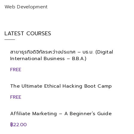
Web Development
LATEST COURSES
สาขาธุรกิจดิจิทัลระหว่างประเทศ – บธ.บ. (Digital
International Business – B.B.A.)
FREE
The Ultimate Ethical Hacking Boot Camp
FREE
Affiliate Marketing – A Beginner’s Guide
฿22.00