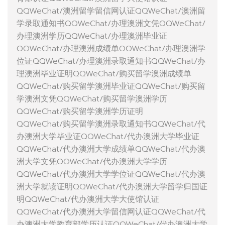
QQWeChat/澳洲留学留信网认证QQWeChat/澳洲留
学录取通知书QQWeChat/办理澳洲文凭QQWeChat/
办理澳洲学历QQWeChat/办理澳洲毕业证
QQWeChat/办理澳洲成绩单QQWeChat/办理澳洲学
位证QQWeChat/办理澳洲录取通知书QQWeChat/办
理澳洲毕业证明QQWeChat/购买留学澳洲成绩单
QQWeChat/购买留学澳洲毕业证QQWeChat/购买留
学澳洲文凭QQWeChat/购买留学澳洲学历
QQWeChat/购买留学澳洲学历证明
QQWeChat/购买留学澳洲录取通知书QQWeChat/代
办澳洲大学毕业证QQWeChat/代办澳洲大学毕业证
QQWeChat/代办澳洲大学成绩单QQWeChat/代办澳
洲大学文凭QQWeChat/代办澳洲大学学历
QQWeChat/代办澳洲大学学位证QQWeChat/代办澳
洲大学就读证明QQWeChat/代办澳洲大学留学归国证
明QQWeChat/代办澳洲大学大使馆认证
QQWeChat/代办澳洲大学留信网认证QQWeChat/代
办澳洲大学教育部学历认证QQWeChat/代办澳洲大学