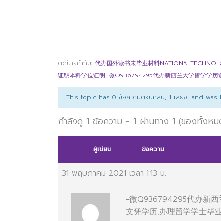
ติดป้ายกำกับ:
代办国外读书未毕业材料NATIONALTECHNOLOG
证明本科学位证明
,
微Q936794295代办新西兰大学留学学历
This topic has 0 ข้อความตอบกลับ, 1 เสียง, and was
กำลังดู 1 ข้อความ - 1 ผ่านทาง 1 (ของทั้งหม
ผู้เขียน
ข้อความ
31 พฤษภาคม 2021 เวลา 1:13 น.
-微Q936794295代
文凭学历,办理留学学士毕