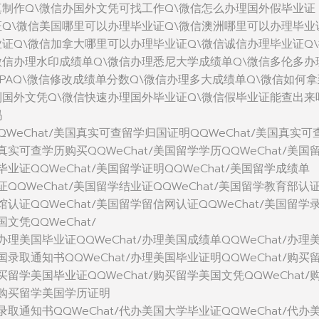
真制作Q\微信办国外文凭可找工作Q\微信怎么办理国外假毕业证
证Q\微信美国哪里可以办理毕业证Q\微信澳洲哪里可以办理毕业
业证Q\微信加拿大哪里可以办理毕业证Q\微信诚信办理毕业证Q
微信办理水印成绩单Q\微信办理悉尼大学成绩单Q\微信多伦多办
PAQ\微信修改成绩单分数Q\微信办理多大成绩单Q\微信如何拿
到国外文凭Q\微信快速办理国外毕业证Q\微信假毕业证能查出来
吗
WeChat/美国真实可查留学归国证明QQWeChat/美国真实可
国真实可查学历购买QQWeChat/美国留学学历QQWeChat/美国
毕业证QQWeChat/美国留学证明QQWeChat/美国留学成绩单
位证QQWeChat/美国留学结业证QQWeChat/美国留学教育部认
使馆认证QQWeChat/美国留学留信网认证QQWeChat/美国留学
国文凭QQWeChat/
/办理美国毕业证QQWeChat/办理美国成绩单QQWeChat/办理
美国录取通知书QQWeChat/办理美国毕业证明QQWeChat/购买
购买留学美国毕业证QQWeChat/购买留学美国文凭QQWeChat/
t/购买留学美国学历证明
国录取通知书QQWeChat/代办美国大学毕业证QQWeChat/代办