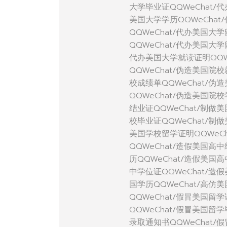
大学毕业证QQWeChat/
美国大学学历QQWeChat
QQWeChat/代办美国大
QQWeChat/代办美国大
代办美国大学就读证明QQW
QQWeChat/伪造美国院
校成绩单QQWeChat/伪
QQWeChat/伪造美国院
结业证QQWeChat/制做
校毕业证QQWeChat/制
美国学校留学证明QQWeC
QQWeChat/造假美国高
历QQWeChat/造假美国
中学位证QQWeChat/造
国学历QQWeChat/高仿
QQWeChat/假冒美国留
QQWeChat/假冒美国留
录取通知书QQWeChat/