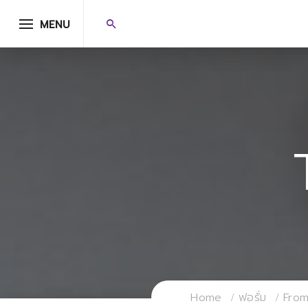
MENU
Home
ฟอรั่ม
From