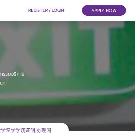
REGISTER
/
LOGIN
APPLY NOW
หกรรมบริการ
ันทา
兰大学留学学历证明,办理国