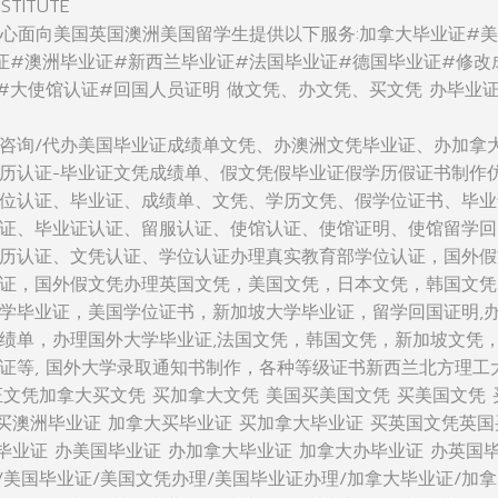
STITUTE
中心面向美国英国澳洲美国留学生提供以下服务:加拿大毕业证#
证#澳洲毕业证#新西兰毕业证#法国毕业证#德国毕业证#修改
#大使馆认证#回国人员证明 做文凭、办文凭、买文凭 办毕业证
咨询/代办美国毕业证成绩单文凭、办澳洲文凭毕业证、办加拿
历认证-毕业证文凭成绩单、假文凭假毕业证假学历假证书制作
位认证、毕业证、成绩单、文凭、学历文凭、假学位证书、毕业
证、毕业证认证、留服认证、使馆认证、使馆证明、使馆留学回
历认证、文凭认证、学位认证办理真实教育部学位认证，国外假
证，国外假文凭办理英国文凭，美国文凭，日本文凭，韩国文凭
学毕业证，美国学位证书，新加坡大学毕业证，留学回国证明,
绩单，办理国外大学毕业证,法国文凭，韩国文凭，新加坡文凭
证等, 国外大学录取通知书制作，各种等级证书新西兰北方理工
文凭加拿大买文凭 买加拿大文凭 美国买美国文凭 买美国文凭 
洲买澳洲毕业证 加拿大买毕业证 买加拿大毕业证 买英国文凭英国
毕业证 办美国毕业证 办加拿大毕业证 加拿大办毕业证 办英国
/美国毕业证/美国文凭办理/美国毕业证办理/加拿大毕业证/加