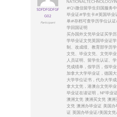
NATIONALTECHNOLOGYIN
#Q\微信留学生归国服务
SDFDFGDFGF
毕业证#学生卡#英国毕业
G02
单#存档可查学历学位认证
Participant
学回国证明
买办国外文凭毕业证买学历
学毕业证文凭英国毕业证学
制、改成绩、教育部学历学
文凭、毕业文凭、文凭毕业
人员证明、留学生认证、学
凭成绩单，假学历，假毕业
加拿大大学毕业证，德国大
大学学位证书，代办大学成
拿大文凭，港澳台文凭毕业
毕业证在读证明，NP毕业证
澳洲文凭 澳洲买文凭 澳
文凭 澳洲办毕业证 美国办
证 英国办毕业证/美国文凭