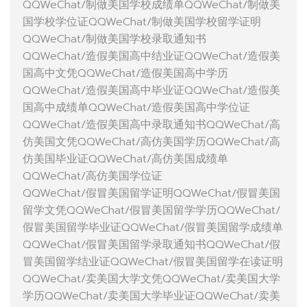
QQWeChat/制做美国学校成绩单QQWeChat/制做美
国学校学位证QQWeChat/制做美国学校留学证明
QQWeChat/制做美国学校录取通知书
QQWeChat/造假美国高中结业证QQWeChat/造假美
国高中文凭QQWeChat/造假美国高中学历
QQWeChat/造假美国高中毕业证QQWeChat/造假美
国高中成绩单QQWeChat/造假美国高中学位证
QQWeChat/造假美国高中录取通知书QQWeChat/高
仿美国文凭QQWeChat/高仿美国学历QQWeChat/高
仿美国毕业证QQWeChat/高仿美国成绩单
QQWeChat/高仿美国学位证
QQWeChat/假冒美国留学证明QQWeChat/假冒美国
留学文凭QQWeChat/假冒美国留学学历QQWeChat/
假冒美国留学毕业证QQWeChat/假冒美国留学成绩单
QQWeChat/假冒美国留学录取通知书QQWeChat/假
冒美国留学结业证QQWeChat/假冒美国留学在读证明
QQWeChat/卖美国大学文凭QQWeChat/卖美国大学
学历QQWeChat/卖美国大学毕业证QQWeChat/卖美