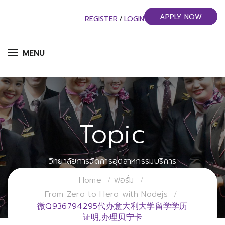
APPLY NOW
REGISTER
/
LOGIN
MENU
Topic
วิทยาลัยการจัดการอุตสาหกรรมบริการ
มหาวิทยาลัยราชภัฏสวนสุนันทา
Home
ฟอรั่ม
From Zero to Hero with Nodejs
微Q936794295代办意大利大学留学学历
证明,办理贝宁卡