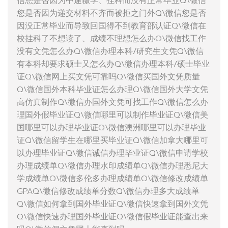
信您是否因为中途辍学、挂科而没有正常毕业Q\微信
您是否因为递交材料不齐而被拒之门外Q\微信您是否
因没正常毕业而导致回国得不到教育部认证Q\微信在
校挂科了不想读了、成绩不理想怎么办Q\微信找工作
没有文凭怎么办Q\微信办理本科/研究生文凭Q\微信
有本科却要求硕士又怎么办Q\微信办理本科/硕士毕业
证Q\微信网上买文凭可靠吗Q\微信买国外文凭质量
Q\微信国外本科毕业证怎么办理Q\微信国外大学文凭
高仿真制作Q\微信办国外文凭可找工作Q\微信怎么办
理国外假毕业证Q\微信哪里可以制作毕业证Q\微信美
国哪里可以办理毕业证Q\微信澳洲哪里可以办理毕业
证Q\微信留学生在哪里买毕业证Q\微信加拿大哪里可
以办理毕业证Q\微信诚信办理毕业证Q\微信申请学校
办理成绩单Q\微信办理水印成绩单Q\微信办理悉尼大
学成绩单Q\微信多伦多办理成绩单Q\微信修改成绩单
GPAQ\微信修改成绩单分数Q\微信办理多大成绩单
Q\微信如何拿到国外毕业证Q\微信快速拿到国外文凭
Q\微信快速办理国外毕业证Q\微信假毕业证能查出来