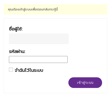
คุณต้องเข้าสู่ระบบเพื่อตอบกลับกระทู้นี้
ชื่อผู้ใช้:
รหัสผ่าน:
จำฉันไว้ในระบบ
เข้าสู่ระบบ