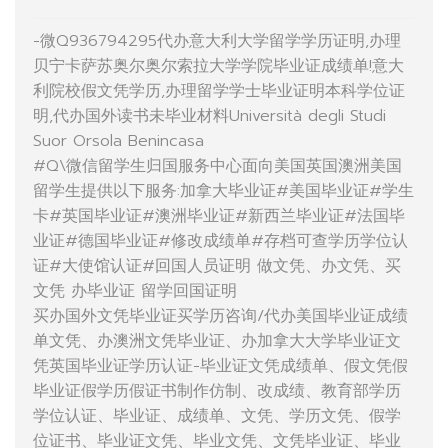
-微Q936794295代办意大利大学留学学历证明,办理
贝宁卡萨苏奥尔奥尔索拉大学学院毕业证成绩单!意大
利院校假文凭学历,办理留学学士毕业证明本科学位证
明,代办国外读书未毕业材料Università degli Studi
Suor Orsola Benincasa
#Q\微信留学生归国服务中心面向美国英国澳洲美国
留学生提供以下服务:加拿大毕业证#美国毕业证#学生
卡#英国毕业证#澳洲毕业证#新西兰毕业证#法国毕
业证#德国毕业证#修改成绩单#存档可查学历学位认
证#大使馆认证#回国人员证明 做文凭、办文凭、买
文凭 办毕业证 留学回国证明
买办国外文凭毕业证买学历咨询/代办美国毕业证成绩
单文凭、办澳洲文凭毕业证、办加拿大大学毕业证文
凭英国毕业证学历认证-毕业证文凭成绩单、假文凭假
毕业证假学历假证书制作仿制、改成绩、教育部学历
学位认证、毕业证、成绩单、文凭、学历文凭、假学
位证书、毕业证文凭、毕业文凭、文凭毕业证、毕业