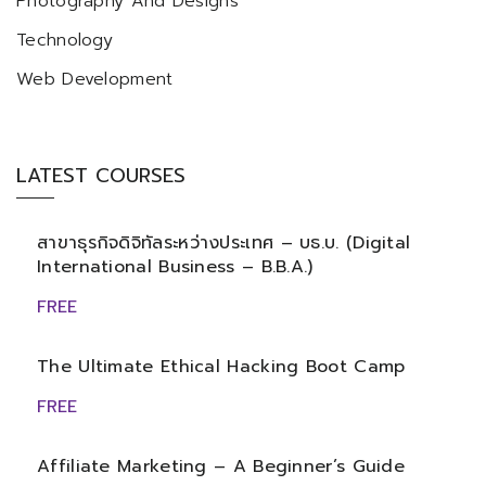
Photography And Designs
Technology
Web Development
LATEST COURSES
สาขาธุรกิจดิจิทัลระหว่างประเทศ – บธ.บ. (Digital
International Business – B.B.A.)
FREE
The Ultimate Ethical Hacking Boot Camp
FREE
Affiliate Marketing – A Beginner’s Guide