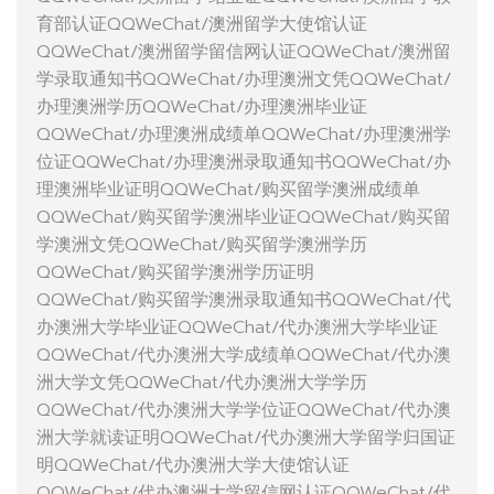
育部认证QQWeChat/澳洲留学大使馆认证
QQWeChat/澳洲留学留信网认证QQWeChat/澳洲留
学录取通知书QQWeChat/办理澳洲文凭QQWeChat/
办理澳洲学历QQWeChat/办理澳洲毕业证
QQWeChat/办理澳洲成绩单QQWeChat/办理澳洲学
位证QQWeChat/办理澳洲录取通知书QQWeChat/办
理澳洲毕业证明QQWeChat/购买留学澳洲成绩单
QQWeChat/购买留学澳洲毕业证QQWeChat/购买留
学澳洲文凭QQWeChat/购买留学澳洲学历
QQWeChat/购买留学澳洲学历证明
QQWeChat/购买留学澳洲录取通知书QQWeChat/代
办澳洲大学毕业证QQWeChat/代办澳洲大学毕业证
QQWeChat/代办澳洲大学成绩单QQWeChat/代办澳
洲大学文凭QQWeChat/代办澳洲大学学历
QQWeChat/代办澳洲大学学位证QQWeChat/代办澳
洲大学就读证明QQWeChat/代办澳洲大学留学归国证
明QQWeChat/代办澳洲大学大使馆认证
QQWeChat/代办澳洲大学留信网认证QQWeChat/代