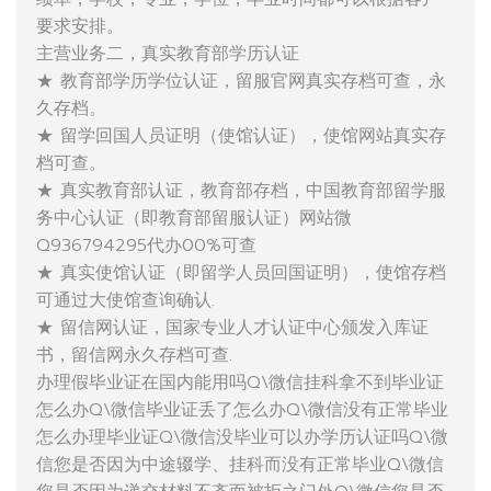
要求安排。
主营业务二，真实教育部学历认证
★ 教育部学历学位认证，留服官网真实存档可查，永
久存档。
★ 留学回国人员证明（使馆认证），使馆网站真实存
档可查。
★ 真实教育部认证，教育部存档，中国教育部留学服
务中心认证（即教育部留服认证）网站微
Q936794295代办00%可查
★ 真实使馆认证（即留学人员回国证明），使馆存档
可通过大使馆查询确认.
★ 留信网认证，国家专业人才认证中心颁发入库证
书，留信网永久存档可查.
办理假毕业证在国内能用吗Q\微信挂科拿不到毕业证
怎么办Q\微信毕业证丢了怎么办Q\微信没有正常毕业
怎么办理毕业证Q\微信没毕业可以办学历认证吗Q\微
信您是否因为中途辍学、挂科而没有正常毕业Q\微信