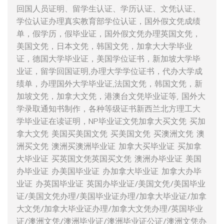
回国人员证明、留学生认证、学历认证、文凭认证、
学位认证办理真实教育部学位认证，国外假文凭成绩
单，假学历，假毕业证，国外假文凭办理英国文凭，
美国文凭，日本文凭，韩国文凭，加拿大大学毕业
证，德国大学毕业证，美国学位证书，新加坡大学毕
业证，留学回国证明,办理大学学位证书，代办大学成
绩单，办理国外大学毕业证,法国文凭，韩国文凭，新
加坡文凭，加拿大文凭，港澳台文凭毕业证等, 国外大
学录取通知书制作，各种等级证书新西兰北方理工大
学毕业证在读证明，NP毕业证文凭加拿大买文凭 买加
拿大文凭 美国买美国文凭 买美国文凭 买澳洲文凭 澳
洲买文凭 澳洲买澳洲毕业证 加拿大买毕业证 买加拿
大毕业证 买英国文凭英国买文凭 澳洲办毕业证 美国
办毕业证 办美国毕业证 办加拿大毕业证 加拿大办毕
业证 办英国毕业证 英国办毕业证/美国文凭/美国毕业
证/美国文凭办理/美国毕业证办理/加拿大毕业证/加拿
大文凭/加拿大毕业证办理/加拿大文凭办理/英国毕业
证/澳洲文凭/澳洲毕业证/澳洲毕业证公证/澳洲文凭办