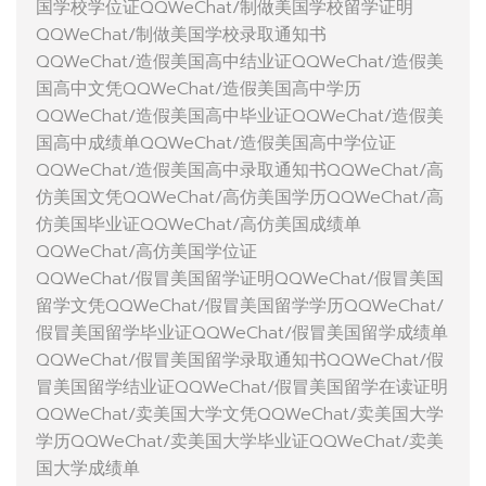
国学校学位证QQWeChat/制做美国学校留学证明
QQWeChat/制做美国学校录取通知书
QQWeChat/造假美国高中结业证QQWeChat/造假美
国高中文凭QQWeChat/造假美国高中学历
QQWeChat/造假美国高中毕业证QQWeChat/造假美
国高中成绩单QQWeChat/造假美国高中学位证
QQWeChat/造假美国高中录取通知书QQWeChat/高
仿美国文凭QQWeChat/高仿美国学历QQWeChat/高
仿美国毕业证QQWeChat/高仿美国成绩单
QQWeChat/高仿美国学位证
QQWeChat/假冒美国留学证明QQWeChat/假冒美国
留学文凭QQWeChat/假冒美国留学学历QQWeChat/
假冒美国留学毕业证QQWeChat/假冒美国留学成绩单
QQWeChat/假冒美国留学录取通知书QQWeChat/假
冒美国留学结业证QQWeChat/假冒美国留学在读证明
QQWeChat/卖美国大学文凭QQWeChat/卖美国大学
学历QQWeChat/卖美国大学毕业证QQWeChat/卖美
国大学成绩单