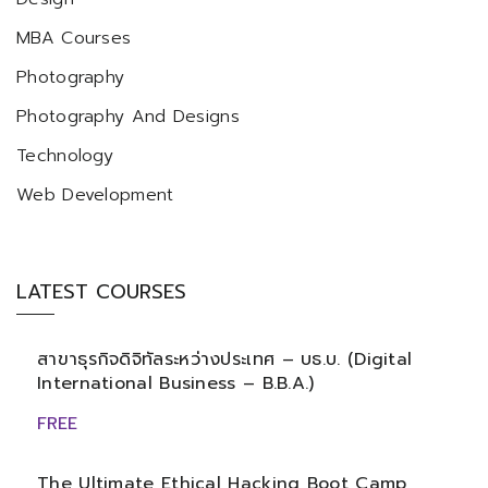
MBA Courses
Photography
Photography And Designs
Technology
Web Development
LATEST COURSES
สาขาธุรกิจดิจิทัลระหว่างประเทศ – บธ.บ. (Digital
International Business – B.B.A.)
FREE
The Ultimate Ethical Hacking Boot Camp