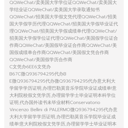
QQWeChat/卖美国大学学位证QQWeChat/卖美国大
学结业证QQWeChat/卖美国大学录取通知书
QQWeChat/招美国大学假文凭代理QQWeChat/招美
国大学假学历代理QQWeChat/招美国大学假毕业证代
理QQWeChat/招美国大学假成绩单代理QQWeChat/
招美国大学假学位证代理QQWeChat/美国假学位证合
作商QQWeChat/美国假毕业证合作商QQWeChat/美
国假成绩单合作商QQWeChat/美国假文凭合作商
QQWeChat/美国假学历合作商
C文凭办6EE6文凭办
B67C微Q936794295代办B
E微Q936794295代办微Q936794295代办意大利大
学留学学历证明,办理巴勒莫音乐学院毕业证成绩单!意
大利院校假文凭学历,办理留学学士毕业证明本科学位
证明,代办国外读书未毕业材料Conservatorio
Vincenzo Bellini di PALERMO微Q936794295代办意
大利大学留学学历证明,办理巴勒莫音乐学院毕业证成
绩单!意大利院校假文凭学历,办理留学学士毕业证明本