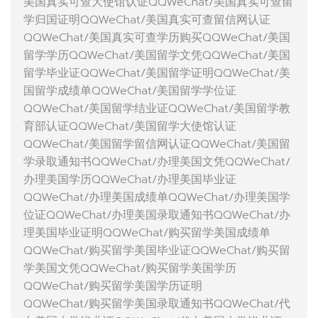
美国真实可查大使馆认证QQWeChat/美国真实可查留
学归国证明QQWeChat/美国真实可查留信网认证
QQWeChat/美国真实可查学历购买QQWeChat/美国
留学学历QQWeChat/美国留学文凭QQWeChat/美国
留学毕业证QQWeChat/美国留学证明QQWeChat/美
国留学成绩单QQWeChat/美国留学学位证
QQWeChat/美国留学结业证QQWeChat/美国留学教
育部认证QQWeChat/美国留学大使馆认证
QQWeChat/美国留学留信网认证QQWeChat/美国留
学录取通知书QQWeChat/办理美国文凭QQWeChat/
办理美国学历QQWeChat/办理美国毕业证
QQWeChat/办理美国成绩单QQWeChat/办理美国学
位证QQWeChat/办理美国录取通知书QQWeChat/办
理美国毕业证明QQWeChat/购买留学美国成绩单
QQWeChat/购买留学美国毕业证QQWeChat/购买留
学美国文凭QQWeChat/购买留学美国学历
QQWeChat/购买留学美国学历证明
QQWeChat/购买留学美国录取通知书QQWeChat/代