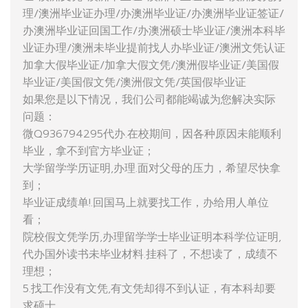
理/澳洲毕业证办理/办澳洲毕业证/办澳洲毕业证签证/
办澳洲毕业证回国工作/办澳洲硕士毕业证/澳洲本科毕
业证办理/澳洲未毕业提前找人办毕业证/澳洲文凭认证
加拿大假毕业证/加拿大假文凭/澳洲假毕业证/美国假
毕业证/美国假文凭/澳洲假文凭/英国假毕业证
如果您是以下情况，我们公司都能竭诚为您解决实际
问题：
微Q936794295代办.在校期间，因各种原因未能顺利
毕业，拿不到官方毕业证；
大学留学学历证明,办理.面对父母的压力，希望尽快拿
到；
毕业证成绩单!.回国马上就要找工作，办给用人单位
看；
院校假文凭学历,办理留学学士毕业证明本科学位证明,
代办国外读书未毕业材料.挂科了，不想读了，成绩不
理想；
5.找工作没有文凭,有文凭却得不到认证，有本科却要
求硕士