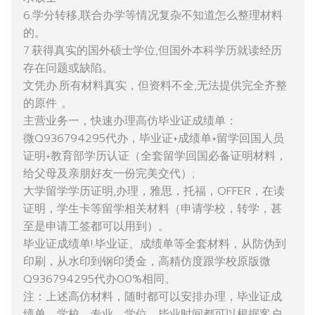
6.学分转移,联合办学等情况复杂不知道怎么整理材料
的。
7.获得真实的国外硕士学位,但国外本科学历就读经历
存在问题或缺陷。
文凭办.所有材料真实，但资料不全,无法提供完全齐整
的原件 。
主营业务一，快速办理高仿毕业证成绩单：
微Q936794295代办，毕业证+成绩单+留学回国人员
证明+教育部学历认证（全套留学回国必备证明材料，
给父母及亲朋好友一份完美交代）;
大学留学学历证明,办理，雅思，托福，OFFER，在读
证明，学生卡等留学相关材料（申请学校，转学，甚
至是申请工签都可以用到）。
毕业证成绩单!.毕业证、成绩单等全套材料，从防伪到
印刷，从水印到钢印烫金，高精仿度跟学校原版微
Q936794295代办00%相同。
注：上述高仿材料，随时都可以安排办理，毕业证成
绩单，学校，专业，学位，毕业时间都可以根据客户