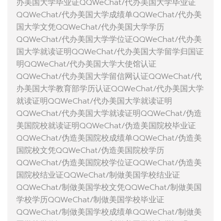
办美国大学毕业证QQWeChat/代办美国大学毕业证
QQWeChat/代办美国大学成绩单QQWeChat/代办美
国大学文凭QQWeChat/代办美国大学学历
QQWeChat/代办美国大学学位证QQWeChat/代办美
国大学就读证明QQWeChat/代办美国大学留学归国证
明QQWeChat/代办美国大学大使馆认证
QQWeChat/代办美国大学留信网认证QQWeChat/代
办美国大学教育部学历认证QQWeChat/代办美国大学
就读证明QQWeChat/代办美国大学就读证明
QQWeChat/代办美国大学就读证明QQWeChat/伪造
美国院校就读证明QQWeChat/伪造美国院校毕业证
QQWeChat/伪造美国院校成绩单QQWeChat/伪造美
国院校文凭QQWeChat/伪造美国院校学历
QQWeChat/伪造美国院校学位证QQWeChat/伪造美
国院校结业证QQWeChat/制做美国学校结业证
QQWeChat/制做美国学校文凭QQWeChat/制做美国
学校学历QQWeChat/制做美国学校毕业证
QQWeChat/制做美国学校成绩单QQWeChat/制做美