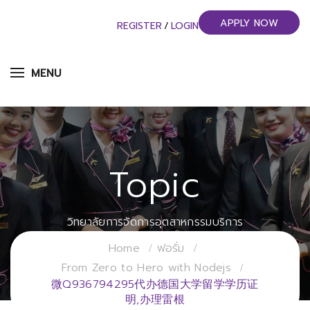
APPLY NOW
REGISTER
/
LOGIN
MENU
Topic
วิทยาลัยการจัดการอุตสาหกรรมบริการ
มหาวิทยาลัยราชภัฏสวนสุนันทา
Home
ฟอรั่ม
From Zero to Hero with Nodejs
微Q936794295代办德国大学留学学历证
明,办理雷根