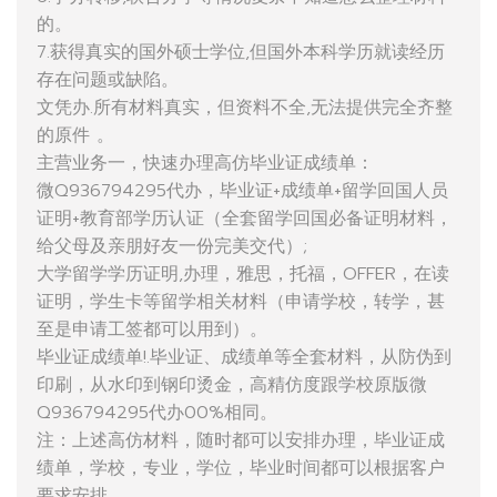
的。
7.获得真实的国外硕士学位,但国外本科学历就读经历
存在问题或缺陷。
文凭办.所有材料真实，但资料不全,无法提供完全齐整
的原件 。
主营业务一，快速办理高仿毕业证成绩单：
微Q936794295代办，毕业证+成绩单+留学回国人员
证明+教育部学历认证（全套留学回国必备证明材料，
给父母及亲朋好友一份完美交代）;
大学留学学历证明,办理，雅思，托福，OFFER，在读
证明，学生卡等留学相关材料（申请学校，转学，甚
至是申请工签都可以用到）。
毕业证成绩单!.毕业证、成绩单等全套材料，从防伪到
印刷，从水印到钢印烫金，高精仿度跟学校原版微
Q936794295代办00%相同。
注：上述高仿材料，随时都可以安排办理，毕业证成
绩单，学校，专业，学位，毕业时间都可以根据客户
要求安排。