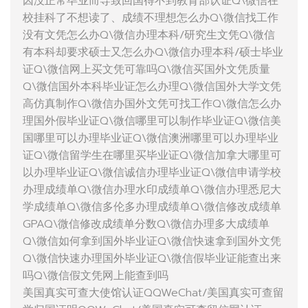
因没正常毕业而导致回国得不到教育部认证Q\微信在
校挂科了不想读了、成绩不理想怎么办Q\微信找工作
没有文凭怎么办Q\微信办理本科/研究生文凭Q\微信
有本科却要求硕士又怎么办Q\微信办理本科/硕士毕业
证Q\微信网上买文凭可靠吗Q\微信买国外文凭质量
Q\微信国外本科毕业证怎么办理Q\微信国外大学文凭
高仿真制作Q\微信办国外文凭可找工作Q\微信怎么办
理国外假毕业证Q\微信哪里可以制作毕业证Q\微信美
国哪里可以办理毕业证Q\微信澳洲哪里可以办理毕业
证Q\微信留学生在哪里买毕业证Q\微信加拿大哪里可
以办理毕业证Q\微信诚信办理毕业证Q\微信申请学校
办理成绩单Q\微信办理水印成绩单Q\微信办理悉尼大
学成绩单Q\微信多伦多办理成绩单Q\微信修改成绩单
GPAQ\微信修改成绩单分数Q\微信办理多大成绩单
Q\微信如何拿到国外毕业证Q\微信快速拿到国外文凭
Q\微信快速办理国外毕业证Q\微信假毕业证能查出来
吗Q\微信假文凭网上能查到吗
美国真实可查大使馆认证QQWeChat/美国真实可查留