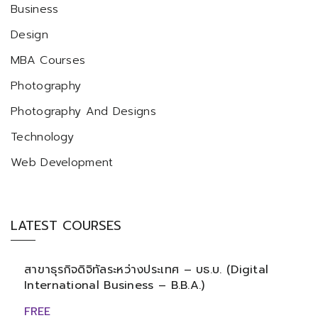
Business
Design
MBA Courses
Photography
Photography And Designs
Technology
Web Development
LATEST COURSES
สาขาธุรกิจดิจิทัลระหว่างประเทศ – บธ.บ. (Digital
International Business – B.B.A.)
FREE