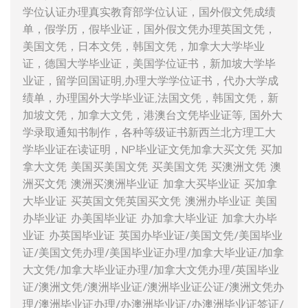
学位认证办理真实教育部学位认证，国外假文凭成绩
单，假学历，假毕业证，国外假文凭办理英国文凭，
美国文凭，日本文凭，韩国文凭，加拿大大学毕业
证，德国大学毕业证，美国学位证书，新加坡大学毕
业证，留学回国证明,办理大学学位证书，代办大学成
绩单，办理国外大学毕业证,法国文凭，韩国文凭，新
加坡文凭，加拿大文凭，港澳台文凭毕业证等, 国外大
学录取通知书制作，各种等级证书新西兰北方理工大
学毕业证在读证明，NP毕业证文凭加拿大买文凭 买加
拿大文凭 美国买美国文凭 买美国文凭 买澳洲文凭 澳
洲买文凭 澳洲买澳洲毕业证 加拿大买毕业证 买加拿
大毕业证 买英国文凭英国买文凭 澳洲办毕业证 美国
办毕业证 办美国毕业证 办加拿大毕业证 加拿大办毕
业证 办英国毕业证 英国办毕业证/美国文凭/美国毕业
证/美国文凭办理/美国毕业证办理/加拿大毕业证/加拿
大文凭/加拿大毕业证办理/加拿大文凭办理/英国毕业
证/澳洲文凭/澳洲毕业证/澳洲毕业证公证/澳洲文凭办
理/澳洲毕业证办理/办澳洲毕业证/办澳洲毕业证签证/