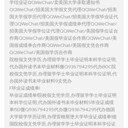
学结业证QQWeChat/卖美国大学录取通知书
QQWeChat/招美国大学假文凭代理QQWeChat/招美
国大学假学历代理QQWeChat/招美国大学假毕业证代
理QQWeChat/招美国大学假成绩单代理QQWeChat/
招美国大学假学位证代理QQWeChat/美国假学位证合
作商QQWeChat/美国假毕业证合作商QQWeChat/美
国假成绩单合作商QQWeChat/美国假文凭合作商
QQWeChat/美国假学历合作商
院校假文凭学历,办理留学学士毕业证明本科学位证明,
代办国外读书未毕业材料微Q936794295代办B0C院
校假文凭学历,办理留学学士毕业证明本科学位证明,代
办国外读书未毕业材料9文凭办
F毕业证成绩单!
毕业证成绩单!院校假文凭学历,办理留学学士毕业证明
本科学位证明,代办国外读书未毕业材料5毕业证成绩
单!5D微Q936794295代办微Q936794295代办德国
大学留学学历证明,办理雷根斯堡大学毕业证成绩单!德
国院校假文凭学历,办理留学学士毕业证明本科学位证