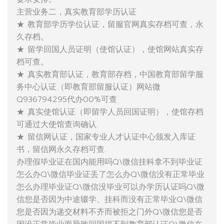
主营业务二，真实教育部学历认证
★ 教育部学历学位认证，留服官网真实存档可查，永
久存档。
★ 留学回国人员证明（使馆认证），使馆网站真实存
档可查。
★ 真实教育部认证，教育部存档，中国教育部留学服
务中心认证（即教育部留服认证）网站微
Q936794295代办00%可查
★ 真实使馆认证（即留学人员回国证明），使馆存档
可通过大使馆查询确认.
★ 留信网认证，国家专业人才认证中心颁发入库证
书，留信网永久存档可查.
办理假毕业证在国内能用吗Q\微信挂科拿不到毕业证
怎么办Q\微信毕业证丢了怎么办Q\微信没有正常毕业
怎么办理毕业证Q\微信没毕业可以办学历认证吗Q\微
信您是否因为中途辍学、挂科而没有正常毕业Q\微信
您是否因为递交材料不齐而被拒之门外Q\微信您是否