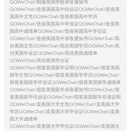
QQWeChat/制做美国学校录取通知书
QQWeChat/造假美国高中结业证QQWeChat/造假美
国高中文凭QQWeChat/造假美国高中学历
QQWeChat/造假美国高中毕业证QQWeChat/造假美
国高中成绩单QQWeChat/造假美国高中学位证
QQWeChat/造假美国高中录取通知书QQWeChat/高
仿美国文凭QQWeChat/高仿美国学历QQWeChat/高
仿美国毕业证QQWeChat/高仿美国成绩单
QQWeChat/高仿美国学位证
QQWeChat/假冒美国留学证明QQWeChat/假冒美国
留学文凭QQWeChat/假冒美国留学学历QQWeChat/
假冒美国留学毕业证QQWeChat/假冒美国留学成绩单
QQWeChat/假冒美国留学录取通知书QQWeChat/假
冒美国留学结业证QQWeChat/假冒美国留学在读证明
QQWeChat/卖美国大学文凭QQWeChat/卖美国大学
学历QQWeChat/卖美国大学毕业证QQWeChat/卖美
国大学成绩单
QQWeChat/卖美国大学学位证QQWeChat/卖美国大