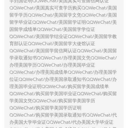
学归国证明QQWeChat/美国真实可查留信网认证
QQWeChat/美国真实可查学历购买QQWeChat/美国
留学学历QQWeChat/美国留学文凭QQWeChat/美国
留学毕业证QQWeChat/美国留学证明QQWeChat/美
国留学成绩单QQWeChat/美国留学学位证
QQWeChat/美国留学结业证QQWeChat/美国留学教
育部认证QQWeChat/美国留学大使馆认证
QQWeChat/美国留学留信网认证QQWeChat/美国留
学录取通知书QQWeChat/办理美国文凭QQWeChat/
办理美国学历QQWeChat/办理美国毕业证
QQWeChat/办理美国成绩单QQWeChat/办理美国学
位证QQWeChat/办理美国录取通知书QQWeChat/办
理美国毕业证明QQWeChat/购买留学美国成绩单
QQWeChat/购买留学美国毕业证QQWeChat/购买留
学美国文凭QQWeChat/购买留学美国学历
QQWeChat/购买留学美国学历证明
QQWeChat/购买留学美国录取通知书QQWeChat/代
办美国大学毕业证QQWeChat/代办美国大学毕业证