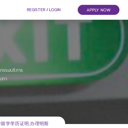
REGISTER
/
LOGIN
APPLY NOW
หกรรมบริการ
ันทา
大学留学学历证明,办理明斯