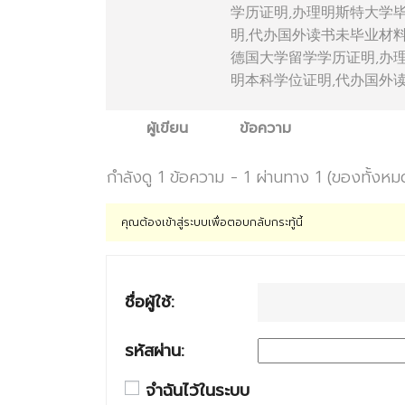
学历证明,办理明斯特大学
明,代办国外读书未毕业材料Westf?
德国大学留学学历证明,办
明本科学位证明,代办国外读书未毕业材
ผู้เขียน
ข้อความ
กำลังดู 1 ข้อความ - 1 ผ่านทาง 1 (ของทั้งหม
คุณต้องเข้าสู่ระบบเพื่อตอบกลับกระทู้นี้
ชื่อผู้ใช้:
รหัสผ่าน:
จำฉันไว้ในระบบ