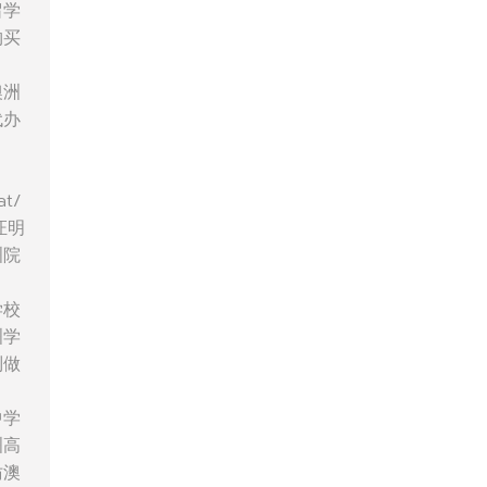
留学
购买
澳洲
代办
t/
证明
洲院
学校
洲学
制做
中学
洲高
仿澳