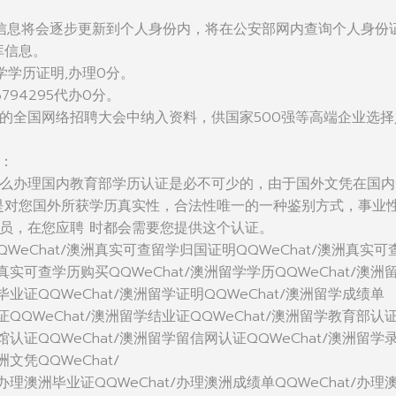
信息将会逐步更新到个人身份内，将在公安部网内查询个人身份
库信息。
学学历证明,办理0分。
794295代办0分。
的全国网络招聘大会中纳入资料，供国家500强等高端企业选择
：
么办理国内教育部学历认证是必不可少的，由于国外文凭在国内
是对您国外所获学历真实性，合法性唯一的一种鉴别方式，事业
员，在您应聘 时都会需要您提供这个认证。
WeChat/澳洲真实可查留学归国证明QQWeChat/澳洲真实可
洲真实可查学历购买QQWeChat/澳洲留学学历QQWeChat/澳洲
毕业证QQWeChat/澳洲留学证明QQWeChat/澳洲留学成绩单
位证QQWeChat/澳洲留学结业证QQWeChat/澳洲留学教育部认
使馆认证QQWeChat/澳洲留学留信网认证QQWeChat/澳洲留学
洲文凭QQWeChat/
/办理澳洲毕业证QQWeChat/办理澳洲成绩单QQWeChat/办理