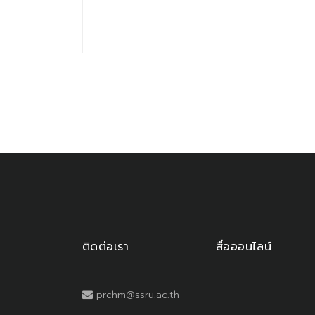
ติดต่อเรา
สื่อออนไลน์
prchm@ssru.ac.th