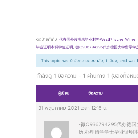
ติดป้ายกำกับ:
代办国外读书未毕业材料Westf?lische Wilhelms-
毕业证明本科学位证明
,
微Q936794295代办德国大学留学学
This topic has 0 ข้อความตอบกลับ, 1 เสียง, and was
กำลังดู 1 ข้อความ - 1 ผ่านทาง 1 (ของทั้งหม
ผู้เขียน
ข้อความ
31 พฤษภาคม 2021 เวลา 12:18 น.
-微Q936794295代
历,办理留学学士毕业证明本科学