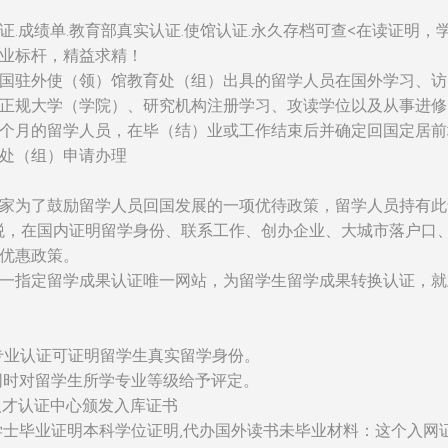
证.成绩单.教育部真实认证.使馆认证.永久存档可查<在读证明，
业标杆，精益求精！
国驻外使（领）馆教育处（组）出具的留学人员在国外学习、访
正规大学（学院）、研究机构注册学习、攻读学位以及从事进修
个月的留学人员，在毕（结）业或工作结束后并确定回国定居前
处（组）申请办理
家为了鼓励留学人员回国发展的一项优待政策，留学人员持有此
税，在国内证明留学身份、联系工作、创办企业、大城市落户口
优惠政策。
一指定留学成果认证唯一网站，为留学生留学成果转换认证，就
：该专业认证可证明留学生真实留学身份。
同时对留学生所学专业等级给予评定。
人才认证中心颁发入库证书
学士毕业证明本科学位证明,代办国外读书未毕业材料：这个入网