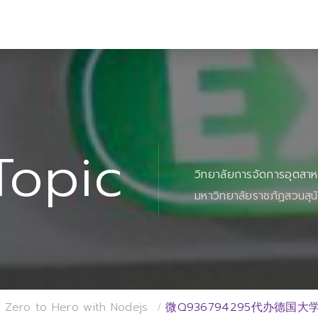
Topic
วิทยาลัยการจัดการอุตสา
มหาวิทยาลัยราชภัฏสวนสุน
 Zero to Hero with Nodejs
微Q936794295代办德国