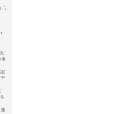
证信
人
无
性用
查留
留学
证
录取
澳洲