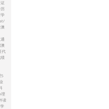
位证
学历
留学
t/
卖澳
取通
招澳
证代
成绩
理5
业
料
,办理
外读
留学