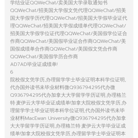
学结业证QQWeChat/卖美国大学录取通知书
QQWeChat/招美国大学假文凭代理QQWeChat/招美
国大学假学历代理QQWeChat/招美国大学假毕业证代
理QQWeChat/招美国大学假成绩单代理QQWeChat/
招美国大学假学位证代理QQWeChat/美国假学位证合
作商QQWeChat/美国假毕业证合作商QQWeChat/美
国假成绩单合作商QQWeChat/美国假文凭合作商
QQWeChat/美国假学历合作商
AD7AD毕业证成绩单!
6
院校假文凭学历,办理留学学士毕业证明本科学位证明,
代办国外读书未毕业材料微Q936794295代办微
Q936794295代办加拿大大学留学学历证明,办理格兰
特·麦伊云大学毕业证成绩单!加拿大院校假文凭学历,办
理留学学士毕业证明本科学位证明,代办国外读书未毕
业材料MacEwan University微Q936794295代办加拿
大大学留学学历证明,办理格兰特·麦伊云大学毕业证成
绩单!加拿大院校假文凭学历,办理留学学士毕业证明本