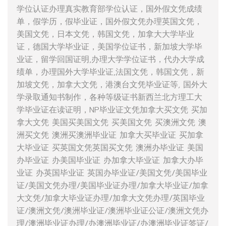
学位认证办理真实教育部学位认证，国外假文凭成绩
单，假学历，假毕业证，国外假文凭办理英国文凭，
美国文凭，日本文凭，韩国文凭，加拿大大学毕业
证，德国大学毕业证，美国学位证书，新加坡大学毕
业证，留学回国证明,办理大学学位证书，代办大学成
绩单，办理国外大学毕业证,法国文凭，韩国文凭，新
加坡文凭，加拿大文凭，港澳台文凭毕业证等, 国外大
学录取通知书制作，各种等级证书新西兰北方理工大
学毕业证在读证明，NP毕业证文凭加拿大买文凭 买加
拿大文凭 美国买美国文凭 买美国文凭 买澳洲文凭 澳
洲买文凭 澳洲买澳洲毕业证 加拿大买毕业证 买加拿
大毕业证 买英国文凭英国买文凭 澳洲办毕业证 美国
办毕业证 办美国毕业证 办加拿大毕业证 加拿大办毕
业证 办英国毕业证 英国办毕业证/美国文凭/美国毕业
证/美国文凭办理/美国毕业证办理/加拿大毕业证/加拿
大文凭/加拿大毕业证办理/加拿大文凭办理/英国毕业
证/澳洲文凭/澳洲毕业证/澳洲毕业证公证/澳洲文凭办
理/澳洲毕业证办理/办澳洲毕业证/办澳洲毕业证签证/