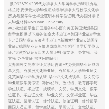
-微Q936794295代办加拿大大学留学学历证明,办理
格兰特·麦伊云大学毕业证成绩单!加拿大院校假文凭学
历,办理留学学士毕业证明本科学位证明,代办国外读书
未毕业材料MacEwan University
#Q\微信留学生归国服务中心面向美国英国澳洲美国
留学生提供以下服务:加拿大毕业证#美国毕业证#学生
卡#英国毕业证#澳洲毕业证#新西兰毕业证#法国毕
业证#德国毕业证#修改成绩单#存档可查学历学位认
证#大使馆认证#回国人员证明 做文凭、办文凭、买
文凭 办毕业证 留学回国证明
买办国外文凭毕业证买学历咨询/代办美国毕业证成绩
单文凭、办澳洲文凭毕业证、办加拿大大学毕业证文
凭英国毕业证学历认证-毕业证文凭成绩单、假文凭假
毕业证假学历假证书制作仿制、改成绩、教育部学历
学位认证、毕业证、成绩单、文凭、学历文凭、假学
位证书、毕业证文凭、毕业文凭、文凭毕业证、毕业
证认证、留服认证、使馆认证、使馆证明、使馆留学
回国人员证明、留学生认证、学历认证、文凭认证、