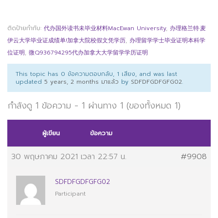
ติดป้ายกำกับ:
代办国外读书未毕业材料MacEwan University
,
办理格兰特·麦
伊云大学毕业证成绩单!加拿大院校假文凭学历
,
办理留学学士毕业证明本科学
位证明
,
微Q936794295代办加拿大大学留学学历证明
This topic has 0 ข้อความตอบกลับ, 1 เสียง, and was last
updated
5 years, 2 months มาแล้ว
by
SDFDFGDFGFG02
.
กำลังดู 1 ข้อความ - 1 ผ่านทาง 1 (ของทั้งหมด 1)
ผู้เขียน
ข้อความ
30 พฤษภาคม 2021 เวลา 22:57 น.
#9908
SDFDFGDFGFG02
Participant