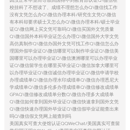
因没正常毕业而导致回国得不到教育部认证Q\微信在
校挂科了不想读了、成绩不理想怎么办Q\微信找工作
没有文凭怎么办Q\微信办理本科/研究生文凭Q\微信
有本科却要求硕士又怎么办Q\微信办理本科/硕士毕业
证Q\微信网上买文凭可靠吗Q\微信买国外文凭质量
Q\微信国外本科毕业证怎么办理Q\微信国外大学文凭
高仿真制作Q\微信办国外文凭可找工作Q\微信怎么办
理国外假毕业证Q\微信哪里可以制作毕业证Q\微信美
国哪里可以办理毕业证Q\微信澳洲哪里可以办理毕业
证Q\微信留学生在哪里买毕业证Q\微信加拿大哪里可
以办理毕业证Q\微信诚信办理毕业证Q\微信申请学校
办理成绩单Q\微信办理水印成绩单Q\微信办理悉尼大
学成绩单Q\微信多伦多办理成绩单Q\微信修改成绩单
GPAQ\微信修改成绩单分数Q\微信办理多大成绩单
Q\微信如何拿到国外毕业证Q\微信快速拿到国外文凭
Q\微信快速办理国外毕业证Q\微信假毕业证能查出来
吗Q\微信假文凭网上能查到吗
美国真实可查大使馆认证QQWeChat/美国真实可查留