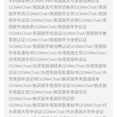
学归国证明QQWeChat/美国真实可查留信网认证
QQWeChat/美国真实可查学历购买QQWeChat/美国
留学学历QQWeChat/美国留学文凭QQWeChat/美国
留学毕业证QQWeChat/美国留学证明QQWeChat/美
国留学成绩单QQWeChat/美国留学学位证
QQWeChat/美国留学结业证QQWeChat/美国留学教
育部认证QQWeChat/美国留学大使馆认证
QQWeChat/美国留学留信网认证QQWeChat/美国留
学录取通知书QQWeChat/办理美国文凭QQWeChat/
办理美国学历QQWeChat/办理美国毕业证
QQWeChat/办理美国成绩单QQWeChat/办理美国学
位证QQWeChat/办理美国录取通知书QQWeChat/办
理美国毕业证明QQWeChat/购买留学美国成绩单
QQWeChat/购买留学美国毕业证QQWeChat/购买留
学美国文凭QQWeChat/购买留学美国学历
QQWeChat/购买留学美国学历证明
QQWeChat/购买留学美国录取通知书QQWeChat/代
办美国大学毕业证QQWeChat/代办美国大学毕业证