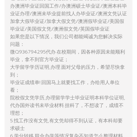
办澳洲毕业证回国工作/办澳洲硕士毕业证/澳洲本科毕
业证办理/澳洲未毕业提前找人办毕业证/澳洲文凭认证
加拿大假毕业证/加拿大假文凭/澳洲假毕业证/美国假
毕业证/美国假文凭/澳洲假文凭/英国假毕业证
如果您是以下情况，我们公司都能竭诚为您解决实际
问题：
微Q936794295代办.在校期间，因各种原因未能顺利
毕业，拿不到官方毕业证；
大学留学学历证明,办理.面对父母的压力，希望尽快拿
到；
毕业证成绩单!.回国马上就要找工作，办给用人单位
看；
院校假文凭学历,办理留学学士毕业证明本科学位证明,
代办国外读书未毕业材料.挂科了，不想读了，成绩不
理想；
5.找工作没有文凭,有文凭却得不到认证，有本科却要
求硕士
6.学分转移,联合办学等情况复杂不知道怎么整理材料