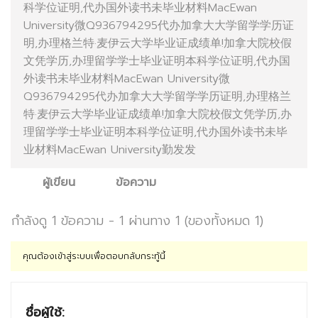
科学位证明,代办国外读书未毕业材料MacEwan
University微Q936794295代办加拿大大学留学学历证
明,办理格兰特·麦伊云大学毕业证成绩单!加拿大院校假
文凭学历,办理留学学士毕业证明本科学位证明,代办国
外读书未毕业材料MacEwan University微
Q936794295代办加拿大大学留学学历证明,办理格兰
特·麦伊云大学毕业证成绩单!加拿大院校假文凭学历,办
理留学学士毕业证明本科学位证明,代办国外读书未毕
业材料MacEwan University勤发发
ผู้เขียน
ข้อความ
กำลังดู 1 ข้อความ - 1 ผ่านทาง 1 (ของทั้งหมด 1)
คุณต้องเข้าสู่ระบบเพื่อตอบกลับกระทู้นี้
ชื่อผู้ใช้: