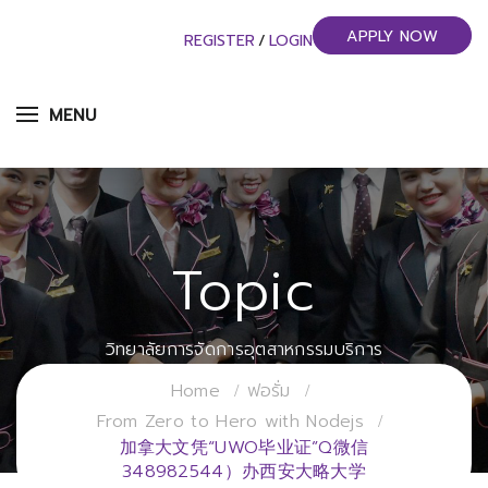
APPLY NOW
REGISTER
/
LOGIN
MENU
Topic
วิทยาลัยการจัดการอุตสาหกรรมบริการ
มหาวิทยาลัยราชภัฏสวนสุนันทา
Home
ฟอรั่ม
From Zero to Hero with Nodejs
加拿大文凭“UWO毕业证”Q微信
348982544）办西安大略大学