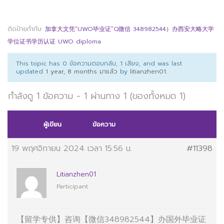
ติดป้ายกำกับ:
加拿大文凭“UWO毕业证”Q微信 348982544）办西安大略大学
学位证书学历认证 UWO diploma
This topic has 0 ข้อความตอบกลับ, 1 เสียง, and was last
updated
1 year, 8 months มาแล้ว
by
litianzhen01
.
กำลังดู 1 ข้อความ - 1 ผ่านทาง 1 (ของทั้งหมด 1)
ผู้เขียน
ข้อความ
19 พฤศจิกายน 2024 เวลา 15:56 น.
#11398
Litianzhen01
Participant
【留学专供】咨询【微信348982544】办国外毕业证