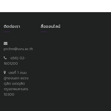
ติดต่อเรา
สื่อออนไลน์
prchm@ssru.ac.th
+(66) 02-
1601200
เลขที่ 1 ถนน
อู่ทองนอก แขวง
ดุสิต เขตดุสิต
กรุงเทพมหานคร
10300