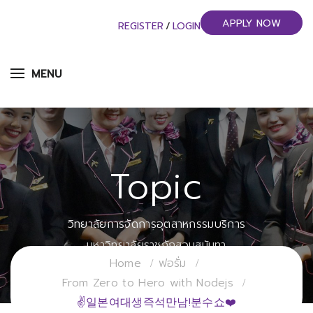
APPLY NOW
REGISTER
/
LOGIN
MENU
Topic
วิทยาลัยการจัดการอุตสาหกรรมบริการ
มหาวิทยาลัยราชภัฏสวนสุนันทา
Home
ฟอรั่ม
From Zero to Hero with Nodejs
✌일본여대생즉석만남!분수쇼❤️