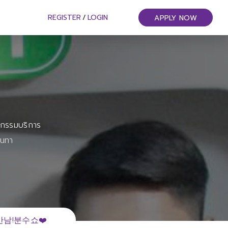
REGISTER
/
LOGIN
APPLY NOW
หกรรมบริการ
ันทา
남!분수쇼❤️