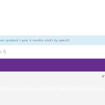
 last updated
1 year, 6 months มาแล้ว
by
sjaks23
.
ด 1)
#
.com/%ED%99%94%EC%84%B1%EC%B6%9C%EC%9E%A5%