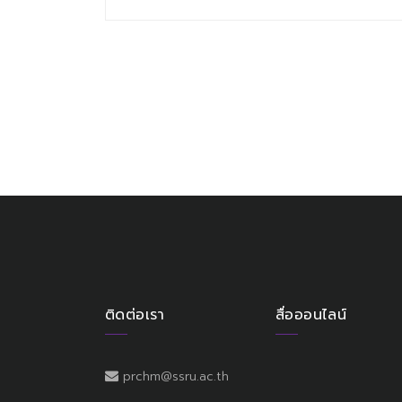
ติดต่อเรา
สื่อออนไลน์
prchm@ssru.ac.th