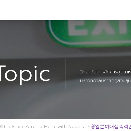
Topic
วิทยาลัยการจัดการอุตสา
มหาวิทยาลัยราชภัฏสวนสุน
ั่ม
From Zero to Hero with Nodejs
✌일본여대생즉석만