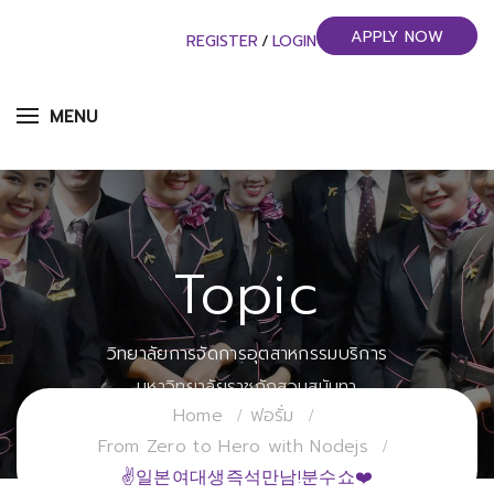
APPLY NOW
REGISTER
/
LOGIN
MENU
Topic
วิทยาลัยการจัดการอุตสาหกรรมบริการ
มหาวิทยาลัยราชภัฏสวนสุนันทา
Home
ฟอรั่ม
From Zero to Hero with Nodejs
✌일본여대생즉석만남!분수쇼❤️