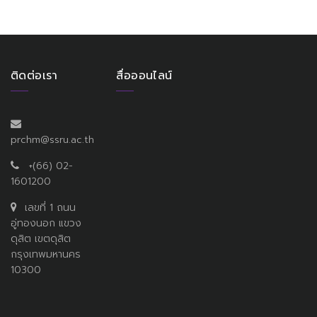
ติดต่อเรา
สื่อออนไลน์
prchm@ssru.ac.th
+(66) 02-
1601200
เลขที่ 1 ถนน
อู่ทองนอก แขวง
ดุสิต เขตดุสิต
กรุงเทพมหานคร
10300