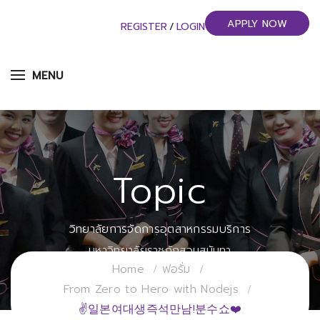
APPLY NOW
REGISTER
/
LOGIN
MENU
Topic
วิทยาลัยการจัดการอุตสาหกรรมบริการ
มหาวิทยาลัยราชภัฏสวนสุนันทา
Home
ฟอรั่ม
From Zero to Hero with Nodejs
✌일본여대생즉석만남!분수쇼❤️