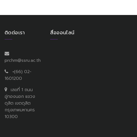
ติดต่อเรา
สื่อออนไลน์
prchm@ssru.ac.th
+(66) 02-
1601200
เลขที่ 1 ถนน
อู่ทองนอก แขวง
ดุสิต เขตดุสิต
กรุงเทพมหานคร
10300