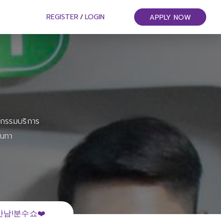
REGISTER
/
LOGIN
APPLY NOW
หกรรมบริการ
ันทา
남!분수쇼❤️