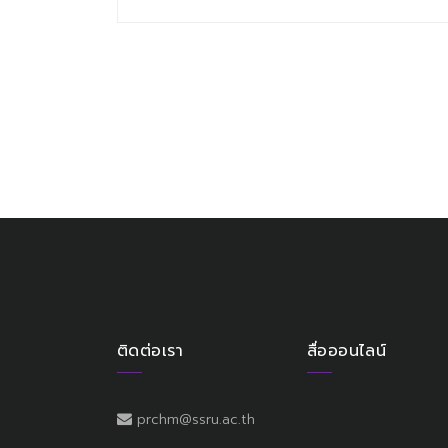
ติดต่อเรา
สื่อออนไลน์
prchm@ssru.ac.th