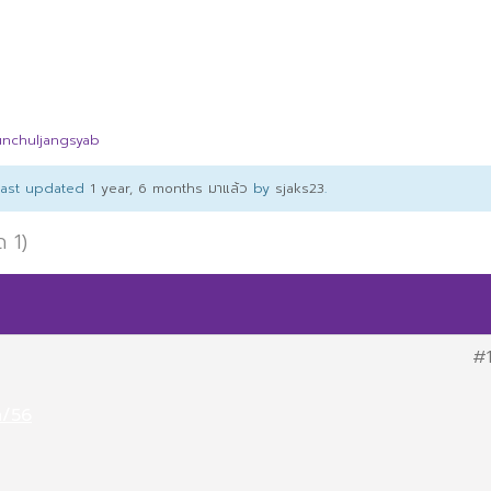
unchuljangsyab
 last updated
1 year, 6 months มาแล้ว
by
sjaks23
.
ด 1)
#
m/56