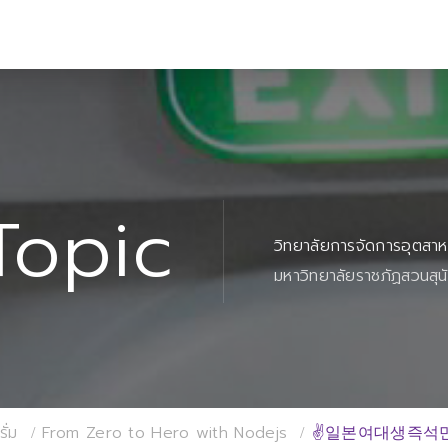
Topic
วิทยาลัยการจัดการอุตสา
มหาวิทยาลัยราชภัฏสวนสุน
ั่ม
From Zero to Hero with Nodejs
✌일본여대생즉석만