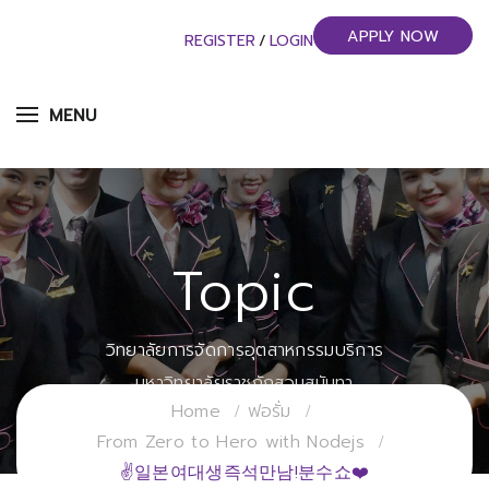
APPLY NOW
REGISTER
/
LOGIN
MENU
Topic
วิทยาลัยการจัดการอุตสาหกรรมบริการ
มหาวิทยาลัยราชภัฏสวนสุนันทา
Home
ฟอรั่ม
From Zero to Hero with Nodejs
✌일본여대생즉석만남!분수쇼❤️