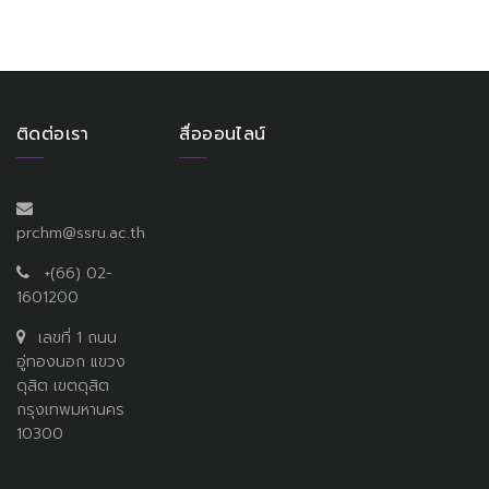
ติดต่อเรา
สื่อออนไลน์
prchm@ssru.ac.th
+(66) 02-
1601200
เลขที่ 1 ถนน
อู่ทองนอก แขวง
ดุสิต เขตดุสิต
กรุงเทพมหานคร
10300