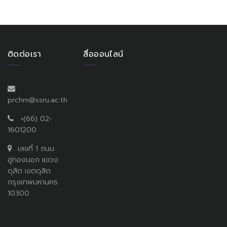
ติดต่อเรา
สื่อออนไลน์
prchm@ssru.ac.th
+(66) 02-
1601200
เลขที่ 1 ถนน
อู่ทองนอก แขวง
ดุสิต เขตดุสิต
กรุงเทพมหานคร
10300