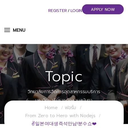
APPLY NOW
REGISTER
/
LOGIN
MENU
Topic
วิทยาลัยการจัดการอุตสาหกรรมบริการ
มหาวิทยาลัยราชภัฏสวนสุนันทา
Home
ฟอรั่ม
From Zero to Hero with Nodejs
✌일본여대생즉석만남!분수쇼❤️