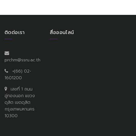
ติดต่อเรา
สื่อออนไลน์
prchm@ssru.ac.th
+(66) 02-
1601200
เลขที่ 1 ถนน
อู่ทองนอก แขวง
ดุสิต เขตดุสิต
กรุงเทพมหานคร
10300