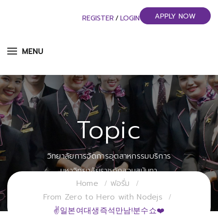
APPLY NOW
REGISTER
/
LOGIN
MENU
Topic
วิทยาลัยการจัดการอุตสาหกรรมบริการ
มหาวิทยาลัยราชภัฏสวนสุนันทา
Home
ฟอรั่ม
From Zero to Hero with Nodejs
✌일본여대생즉석만남!분수쇼❤️