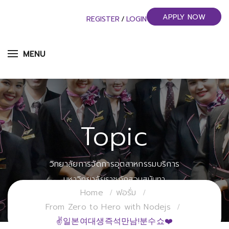
APPLY NOW
REGISTER
/
LOGIN
MENU
Topic
วิทยาลัยการจัดการอุตสาหกรรมบริการ
มหาวิทยาลัยราชภัฏสวนสุนันทา
Home
ฟอรั่ม
From Zero to Hero with Nodejs
✌일본여대생즉석만남!분수쇼❤️