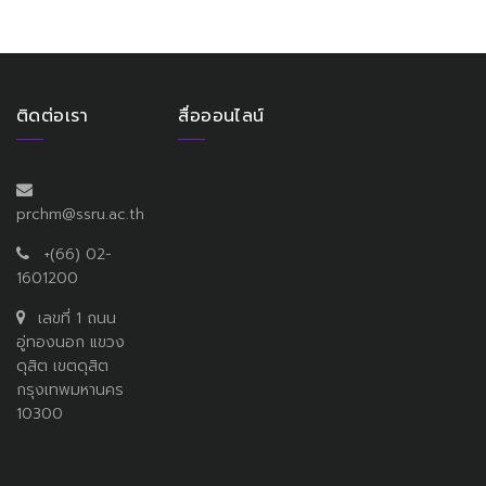
ติดต่อเรา
สื่อออนไลน์
prchm@ssru.ac.th
+(66) 02-
1601200
เลขที่ 1 ถนน
อู่ทองนอก แขวง
ดุสิต เขตดุสิต
กรุงเทพมหานคร
10300