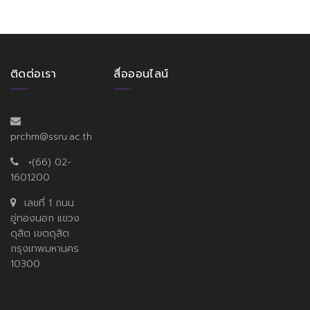
ติดต่อเรา
สื่อออนไลน์
prchm@ssru.ac.th
+(66) 02-
1601200
เลขที่ 1 ถนน
อู่ทองนอก แขวง
ดุสิต เขตดุสิต
กรุงเทพมหานคร
10300