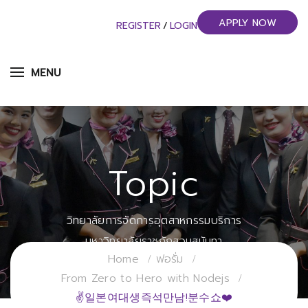
APPLY NOW
REGISTER
/
LOGIN
MENU
Topic
วิทยาลัยการจัดการอุตสาหกรรมบริการ
มหาวิทยาลัยราชภัฏสวนสุนันทา
Home
ฟอรั่ม
From Zero to Hero with Nodejs
✌일본여대생즉석만남!분수쇼❤️