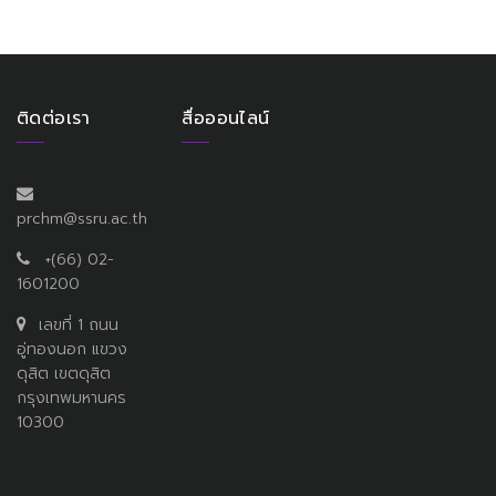
ติดต่อเรา
สื่อออนไลน์
prchm@ssru.ac.th
+(66) 02-
1601200
เลขที่ 1 ถนน
อู่ทองนอก แขวง
ดุสิต เขตดุสิต
กรุงเทพมหานคร
10300