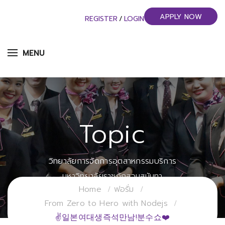
APPLY NOW
REGISTER
/
LOGIN
MENU
Topic
วิทยาลัยการจัดการอุตสาหกรรมบริการ
มหาวิทยาลัยราชภัฏสวนสุนันทา
Home
ฟอรั่ม
From Zero to Hero with Nodejs
✌일본여대생즉석만남!분수쇼❤️