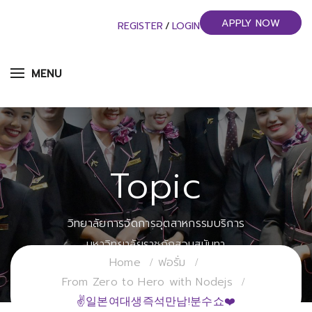
APPLY NOW
REGISTER
/
LOGIN
MENU
Topic
วิทยาลัยการจัดการอุตสาหกรรมบริการ
มหาวิทยาลัยราชภัฏสวนสุนันทา
Home
ฟอรั่ม
From Zero to Hero with Nodejs
✌일본여대생즉석만남!분수쇼❤️