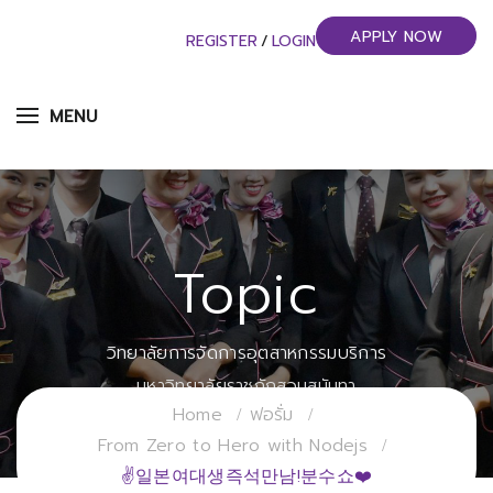
APPLY NOW
REGISTER
/
LOGIN
MENU
Topic
วิทยาลัยการจัดการอุตสาหกรรมบริการ
มหาวิทยาลัยราชภัฏสวนสุนันทา
Home
ฟอรั่ม
From Zero to Hero with Nodejs
✌일본여대생즉석만남!분수쇼❤️