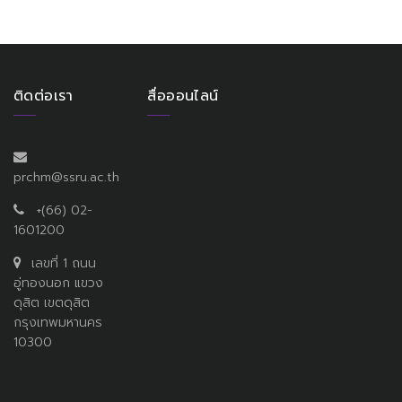
ติดต่อเรา
สื่อออนไลน์
prchm@ssru.ac.th
+(66) 02-
1601200
เลขที่ 1 ถนน
อู่ทองนอก แขวง
ดุสิต เขตดุสิต
กรุงเทพมหานคร
10300