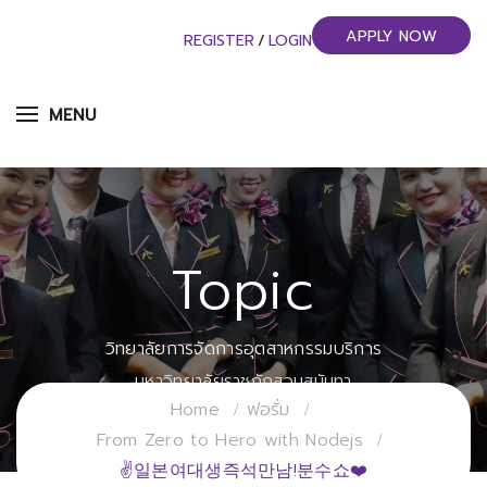
APPLY NOW
REGISTER
/
LOGIN
MENU
Topic
วิทยาลัยการจัดการอุตสาหกรรมบริการ
มหาวิทยาลัยราชภัฏสวนสุนันทา
Home
ฟอรั่ม
From Zero to Hero with Nodejs
✌일본여대생즉석만남!분수쇼❤️