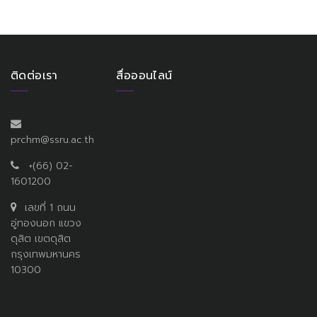
ติดต่อเรา
สื่อออนไลน์
prchm@ssru.ac.th
+(66) 02-
1601200
เลขที่ 1 ถนน
อู่ทองนอก แขวง
ดุสิต เขตดุสิต
กรุงเทพมหานคร
10300