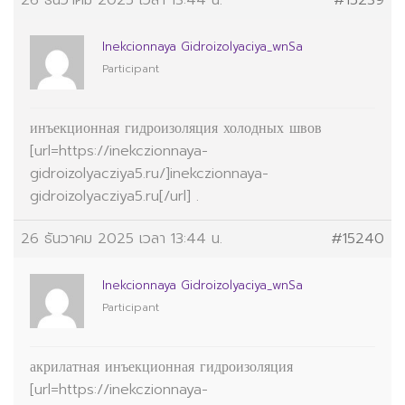
26 ธันวาคม 2025 เวลา 13:44 น.
#15239
Inekcionnaya Gidroizolyaciya_wnSa
Participant
инъекционная гидроизоляция холодных швов
[url=https://inekczionnaya-
gidroizolyacziya5.ru/]inekczionnaya-
gidroizolyacziya5.ru[/url] .
26 ธันวาคม 2025 เวลา 13:44 น.
#15240
Inekcionnaya Gidroizolyaciya_wnSa
Participant
акрилатная инъекционная гидроизоляция
[url=https://inekczionnaya-