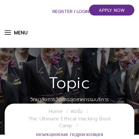
APPLY NOW
REGISTER
/
LOGIN
MENU
Topic
วิทยาลัยการจัดการอุตสาหกรรมบริการ
มหาวิทยาลัยราชภัฏสวนสุนันทา
Home
ฟอรั่ม
The Ultimate Ethical Hacking Boot
Camp
инъекционная гидроизоляция