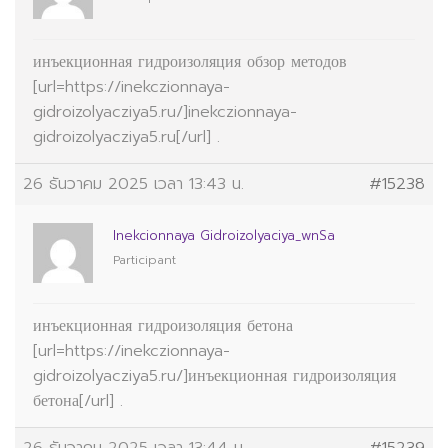
инъекционная гидроизоляция обзор методов
[url=https://inekczionnaya-
gidroizolyacziya5.ru/]inekczionnaya-
gidroizolyacziya5.ru[/url] .
26 ธันวาคม 2025 เวลา 13:43 น.
#15238
Inekcionnaya Gidroizolyaciya_wnSa
Participant
инъекционная гидроизоляция бетона
[url=https://inekczionnaya-
gidroizolyacziya5.ru/]инъекционная гидроизоляция
бетона[/url] .