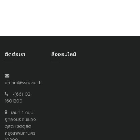
ติดต่อเรา
สื่อออนไลน์
prchm@ssru.ac.th
+(66) 02-
1601200
เลขที่ 1 ถนน
อู่ทองนอก แขวง
ดุสิต เขตดุสิต
กรุงเทพมหานคร