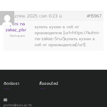
31 ธันวาคม 2025 เวลา 0:23 น.
#15967
Kyhni na
купить кухню в спб от
zakaz_plsr
производителя [url=https://kuhni-
Participant
na-zakaz-5ru/]купить кухню в
спб от производителя[/url] .
ติดต่อเรา
สื่อออนไลน์
prchm@ssru.ac.th