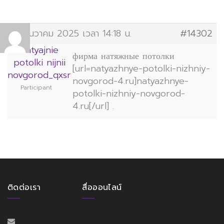
วิทยาลัยการจัดการอุตสาหกรรมบริการ
19 ธันวาคม 2025 เวลา 14:18 น.
#14302
มหาวิทยาลัยราชภัฏสวนสุนันทา
natyajnie
фирма натяжные потолки
potolki nijnii
[url=natyazhnye-potolki-nizhniy-
novgorod_qxsr
novgorod-4.ru]natyazhnye-
Participant
potolki-nizhniy-novgorod-
4.ru[/url] .
ติดต่อเรา
สื่อออนไลน์