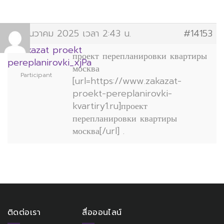
19 ธันวาคม 2025 เวลา 2:43 น.
#14153
zakazat proekt
проект перепланировки квартиры
pereplanirovki_xjPa
москва
Participant
[url=https://www.zakazat-
proekt-pereplanirovki-
kvartiry1.ru]проект
перепланировки квартиры
москва[/url] .
ติดต่อเรา
สื่อออนไลน์