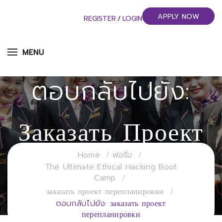
APPLY NOW
REGISTER
/
LOGIN
MENU
ตอบกลับไปยัง:
Заказать Проект
Home
ฟอรั่ม
Перепланировки
The Ultimate Ethical Hacking Boot
Camp
заказать проект перепланировки
วิทยาลัยการจัดการอุตสาหกรรมบริการ
ตอบกลับไปยัง: заказать проект
перепланировки
มหาวิทยาลัยราชภัฏสวนสุนันทา