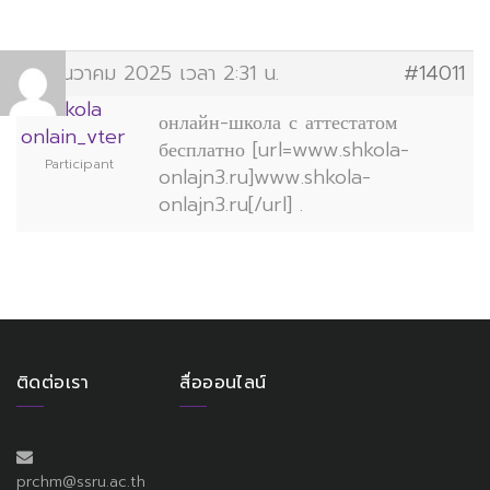
18 ธันวาคม 2025 เวลา 2:31 น.
#14011
shkola
онлайн-школа с аттестатом
onlain_vter
бесплатно [url=www.shkola-
Participant
onlajn3.ru]www.shkola-
onlajn3.ru[/url] .
ติดต่อเรา
สื่อออนไลน์
prchm@ssru.ac.th